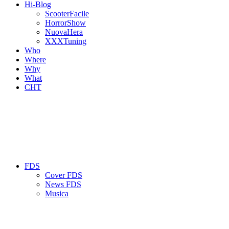
Hi-Blog
ScooterFacile
HorrorShow
NuovaHera
XXXTuning
Who
Where
Why
What
CHT
FDS
Cover FDS
News FDS
Musica