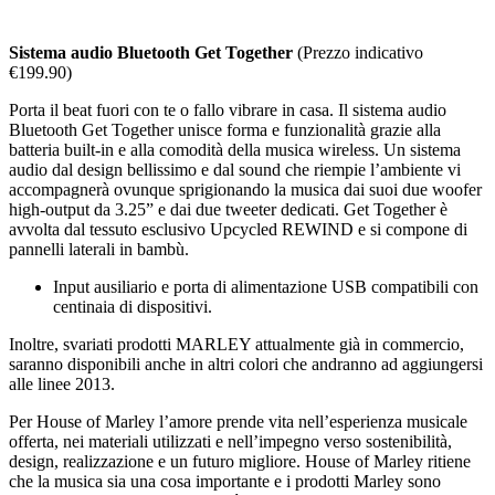
Sistema audio Bluetooth Get Together
(Prezzo indicativo
€199.90)
Porta il beat fuori con te o fallo vibrare in casa. Il sistema audio
Bluetooth Get Together unisce forma e funzionalità grazie alla
batteria built-in e alla comodità della musica wireless. Un sistema
audio dal design bellissimo e dal sound che riempie l’ambiente vi
accompagnerà ovunque sprigionando la musica dai suoi due woofer
high-output da 3.25” e dai due tweeter dedicati. Get Together è
avvolta dal tessuto esclusivo Upcycled REWIND e si compone di
pannelli laterali in bambù.
Input ausiliario e porta di alimentazione USB compatibili con
centinaia di dispositivi.
Inoltre, svariati prodotti MARLEY attualmente già in commercio,
saranno disponibili anche in altri colori che andranno ad aggiungersi
alle linee 2013.
Per House of Marley l’amore prende vita nell’esperienza musicale
offerta, nei materiali utilizzati e nell’impegno verso sostenibilità,
design, realizzazione e un futuro migliore. House of Marley ritiene
che la musica sia una cosa importante e i prodotti Marley sono