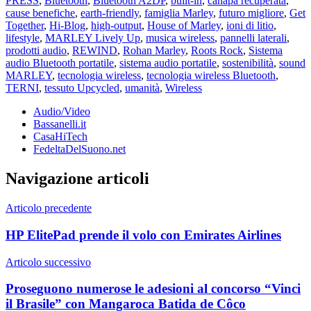
PRESS
,
Bluetooth
,
Bluetooth A2DP
,
built-in
,
canapa recuperata
,
cause benefiche
,
earth-friendly
,
famiglia Marley
,
futuro migliore
,
Get
Together
,
Hi-Blog
,
high-output
,
House of Marley
,
ioni di litio
,
lifestyle
,
MARLEY Lively Up
,
musica wireless
,
pannelli laterali
,
prodotti audio
,
REWIND
,
Rohan Marley
,
Roots Rock
,
Sistema
audio Bluetooth portatile
,
sistema audio portatile
,
sostenibilità
,
sound
MARLEY
,
tecnologia wireless
,
tecnologia wireless Bluetooth
,
TERNI
,
tessuto Upcycled
,
umanità
,
Wireless
Audio/Video
Bassanelli.it
CasaHiTech
FedeltaDelSuono.net
Navigazione articoli
Articolo precedente
HP ElitePad prende il volo con Emirates Airlines
Articolo successivo
Proseguono numerose le adesioni al concorso “Vinci
il Brasile” con Mangaroca Batida de Côco