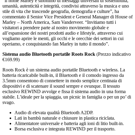
“Il nome Marley è sinonimo di messaggi universali di sostenibilità,
umanità, autenticità e integrità, condivisi attraverso la musica e uno
stile di vita che trascende geografia, demografia e culture”, ha
commentato il Senior Vice President e General Manager di House of
Marley – North America, Sam Vanderveer. “Invitiamo tutti i
visitatori a prendere parte al nostro movimento globale e
all’espansione dei nostri prodotti audio e lifestyle, attraverso cui
vogliamo aprire le menti, gli occhi e le orecchie dei settori in cui
operiamo, e conquistando fan Marley in tutto il mondo”.
Sistema audio Bluetooth portatile Roots Rock
(Prezzo indicativo
€169.99)
Roots Rock è un sistema audio portatile Bluetooth e wireless. La
batteria ricaricabile built-in, il Bluetooth e il comodo ingresso da
3.5mm consentono di connettere in modo semplice centinaia di
dispositivi e di scatenare il sound sempre e ovunque. Il tessuto
esclusivo REWIND avvolge e fissa il sistema audio in una forma
stabile. L’ideale per la spiaggia, un picnic in famiglia o per un po’ di
svago.
Audio di elevata qualità Bluetooth A2DP.
Lati in bambù naturale e chiusure in plastica riciclata.
Alimentatore universale e batteria agli ioni di litio built-in.
Borsa esclusiva e integrata REWIND per il trasporto.