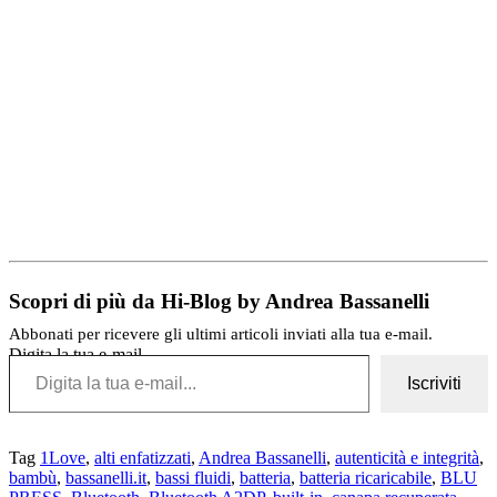
Scopri di più da Hi-Blog by Andrea Bassanelli
Abbonati per ricevere gli ultimi articoli inviati alla tua e-mail.
Digita la tua e-mail...
Iscriviti
Tag
1Love
,
alti enfatizzati
,
Andrea Bassanelli
,
autenticità e integrità
,
bambù
,
bassanelli.it
,
bassi fluidi
,
batteria
,
batteria ricaricabile
,
BLU