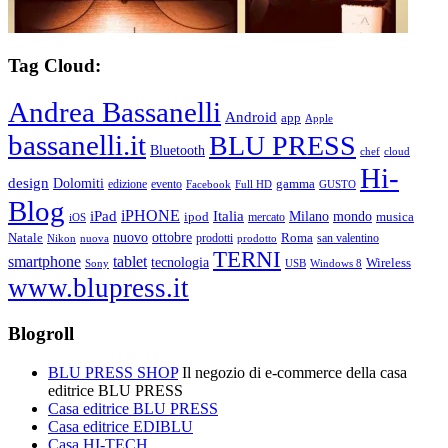
Tag Cloud:
Andrea Bassanelli
Android
app
Apple
bassanelli.it
BLU PRESS
Bluetooth
chef
cloud
Hi-
design
Dolomiti
gamma
edizione
evento
Facebook
Full HD
GUSTO
Blog
iPHONE
Italia
iPad
Milano
mondo
musica
ipod
mercato
iOS
ottobre
Natale
nuovo
Roma
Nikon
nuova
prodotti
prodotto
san valentino
TERNI
smartphone
tablet
tecnologia
Wireless
USB
Windows 8
Sony
www.blupress.it
Blogroll
BLU PRESS SHOP
Il negozio di e-commerce della casa
editrice BLU PRESS
Casa editrice BLU PRESS
Casa editrice EDIBLU
Casa HI-TECH