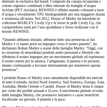
detenuto in esclusiva dal brand. Composto da canapa recuperata e
cotone organico combinati a fibre ottenute da bottiglie d’acqua
riciclate (PET riciclato), REWIND è rifinito usando coloranti a base
d’acqua e rivestimento TPU biodegradabile per una maggiore durata
e resistenza all’usura. Nel 2012, House of Marley ha introdotto le
collezioni MARLEY Lively Up e le borse in pelle Lively Up, che
comprendono zaini per l’uso quotidiano e borse realizzate con il
tessuto REWIND.
“Quando abbiamo iniziato, abbiamo fatto una promessa ai fan
Marley e ci siamo presi un impegno verso il nostro pianeta”, ha
dichiarato Rohan Marley a nome della famiglia Marley. “Oggi, con
la creazione di straordinari prodotti audio personali e lifestyle che
riflettono il nostro impegno per un movimento globale ed esprimono
il nostro amore per la musica, l’artigianato, il pianeta e le persone,
stiamo continuando a lavorare intensamente per mantenere questa
promessa”.
I prodotti House of Marley sono attualmente disponibili nei mercati
di tutto il mondo, inclusi Nord America, Sud America, Europa, Asia,
Australia, Medio Oriente e Caraibi. House of Marley dona il cinque
per cento dei profitti annuali a 1Love, il movimento globale avviato
dalla famiglia Marley, che promuove iniziative e cause benefiche
focalizzate sui giovani, il pianeta e la pace.