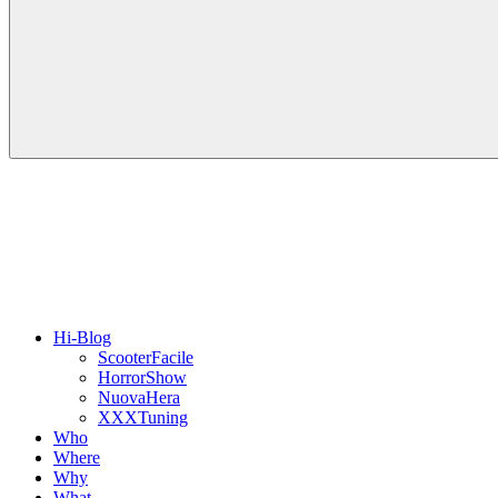
Hi-Blog
ScooterFacile
HorrorShow
NuovaHera
XXXTuning
Who
Where
Why
What