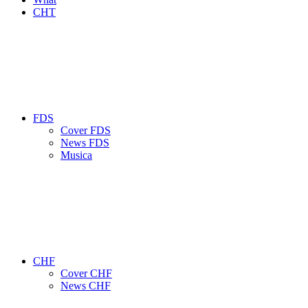
CHT
FDS
Cover FDS
News FDS
Musica
CHF
Cover CHF
News CHF