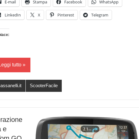
E-mail
Stampa
Facebook
WhatsApp
LinkedIn
X
Pinterest
Telegram
piace:
Caricamento
in
corso…
Leggi tutto
assanelli.it
ScooterFacile
erazione
a e
mTom GO