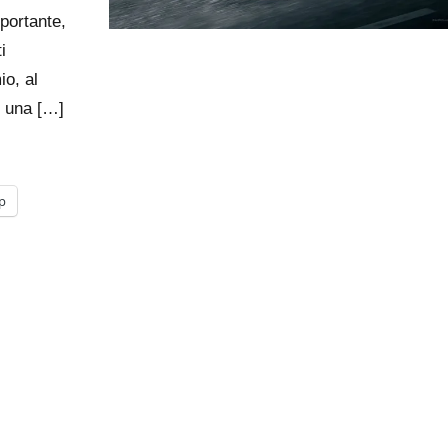
portante,
i
io, al
e una […]
p