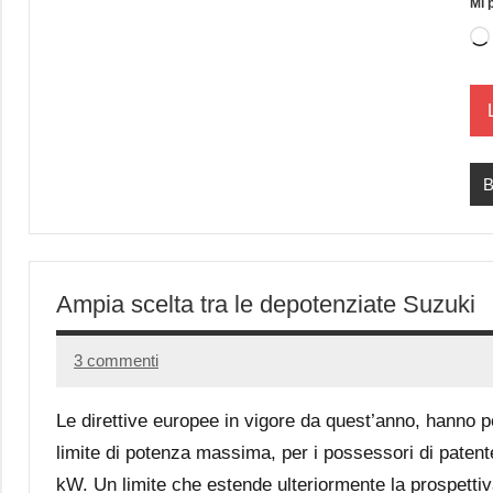
Mi 
B
Ampia scelta tra le depotenziate Suzuki
3 commenti
29
Andrea
Luglio
Bassanelli
Le direttive europee in vigore da quest’anno, hanno po
2016
limite di potenza massima, per i possessori di patent
kW. Un limite che estende ulteriormente la prospettiv