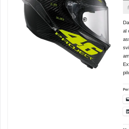
Da
al
as
svi
am
Ex
pil
Per