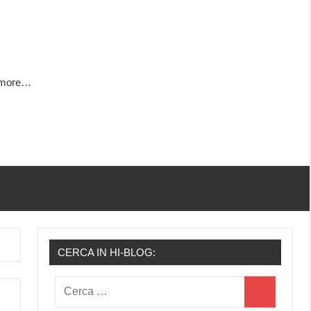
h more…
CERCA IN HI-BLOG:
Ricerca
Cerca
per: