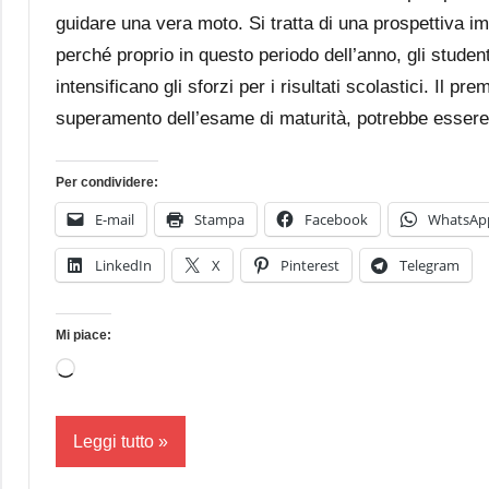
guidare una vera moto. Si tratta di una prospettiva im
perché proprio in questo periodo dell’anno, gli student
intensificano gli sforzi per i risultati scolastici. Il prem
superamento dell’esame di maturità, potrebbe esser
Per condividere:
E-mail
Stampa
Facebook
WhatsAp
LinkedIn
X
Pinterest
Telegram
Mi piace:
Caricamento
in
corso…
Leggi tutto