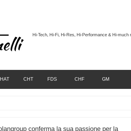
Hi-Tech, Hi-Fi, Hi-Res, Hi-Performance & Hi-muc
Hi-
Blog
by
HAT
CHT
FDS
CHF
GM
Andrea
Bassanelli
langroup conferma la sua passione per la