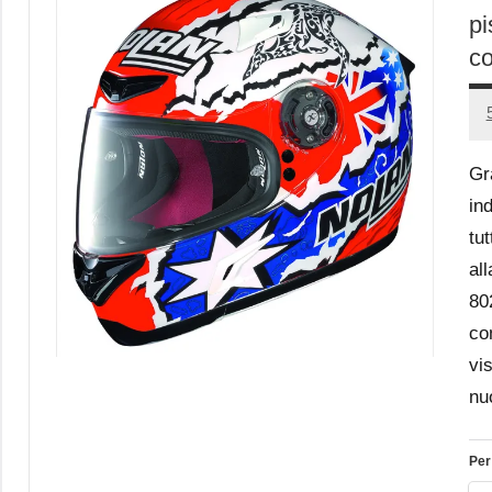
pi
co
Gr
in
tut
al
80
co
vis
nuo
Per