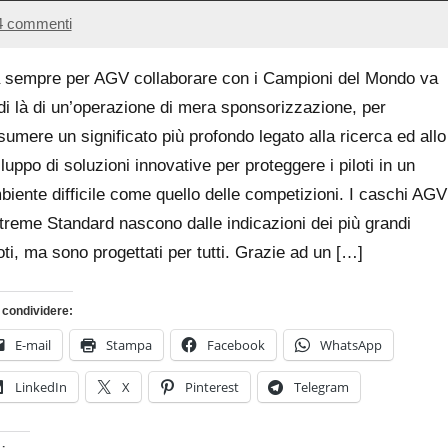
4 commenti
3
Andrea
Agosto
Bassanelli
 sempre per AGV collaborare con i Campioni del Mondo va
2016
 di là di un’operazione di mera sponsorizzazione, per
sumere un significato più profondo legato alla ricerca ed allo
luppo di soluzioni innovative per proteggere i piloti in un
biente difficile come quello delle competizioni. I caschi AGV
treme Standard nascono dalle indicazioni dei più grandi
oti, ma sono progettati per tutti. Grazie ad un […]
 condividere:
E-mail
Stampa
Facebook
WhatsApp
LinkedIn
X
Pinterest
Telegram