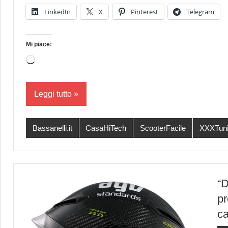
LinkedIn
X
Pinterest
Telegram
Mi piace:
Caricamento
in
corso…
Leggi tutto
Bassanelli.it
CasaHiTech
ScooterFacile
XXXTun
“D
pr
ca