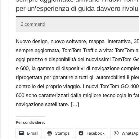
per un’esperienza di guida davvero rivolu
2 commenti
7
Andrea
Ottobre
Bassanelli
Nuovo design, nuovo software, mappa interattiva, 3
2016
sempre aggiornata, TomTom Traffic a vita: TomTom 
oggi prezzo e disponibilità dei nuovissimi TomTom G
e 600, la gamma di dispositivi di navigazione compl
riprogettata per garantire a tutti gli automobilisti il pi
controllo del proprio viaggio. I nuovi TomTom GO 400
600 sono caratterizzati dalla migliore tecnologia in fat
navigazione satellitare. […]
Per condividere:
E-mail
Stampa
Facebook
WhatsAp