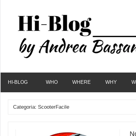
Vai
al
contenuto
HI-BLOG
WHO
WHERE
WHY
W
Categoria:
ScooterFacile
No