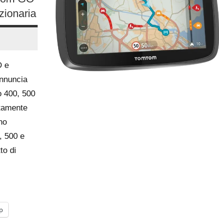
zionaria
D e
annuncia
o 400, 500
etamente
eno
, 500 e
to di
p