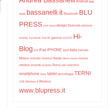
Android
app
bassanelli.it
BLU
Bluetooth
Apple
PRESS
design
Dolomiti
edizione
chef
cloud
Hi-
gamma
evento
Facebook
Full HD
GUSTO
Blog
iPHONE
Italia
iPad
ipod
mercato
iOS
Milano
mondo
musica
Natale
nuovo
Nikon
nuova
ottobre
prodotti
Roma
san valentino
prodotto
TERNI
smartphone
tablet
tecnologia
Sony
Wireless
USB
Windows 8
www.blupress.it