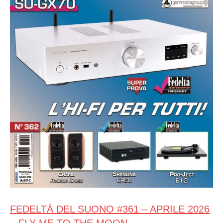
FEDELTÀ DEL SUONO #361 – APRILE 2026
– FLY ME TO THE MOON