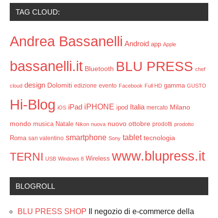
TAG CLOUD:
Andrea Bassanelli
Android
app
Apple
bassanelli.it
BLU PRESS
Bluetooth
chef
design
Dolomiti
gamma
edizione
evento
cloud
Facebook
Full HD
GUSTO
Hi-Blog
iPHONE
Italia
iPad
Milano
ipod
mercato
iOS
mondo
ottobre
musica
Natale
nuovo
prodotti
Nikon
nuova
prodotto
smartphone
tablet
tecnologia
Roma
san valentino
Sony
www.blupress.it
TERNI
Wireless
USB
Windows 8
BLOGROLL
BLU PRESS SHOP
Il negozio di e-commerce della