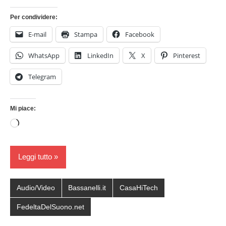
Per condividere:
E-mail
Stampa
Facebook
WhatsApp
LinkedIn
X
Pinterest
Telegram
Mi piace:
Caricamento
in
corso…
Leggi tutto
Audio/Video
Bassanelli.it
CasaHiTech
FedeltaDelSuono.net