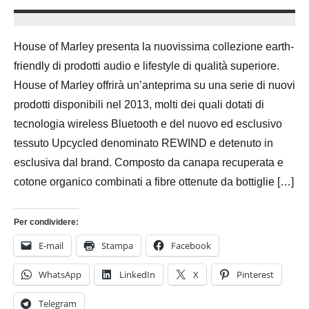
1
Andrea
Dicembre
Bassanelli
House of Marley presenta la nuovissima collezione earth-
2015
friendly di prodotti audio e lifestyle di qualità superiore.
House of Marley offrirà un’anteprima su una serie di nuovi
prodotti disponibili nel 2013, molti dei quali dotati di
tecnologia wireless Bluetooth e del nuovo ed esclusivo
tessuto Upcycled denominato REWIND e detenuto in
esclusiva dal brand. Composto da canapa recuperata e
cotone organico combinati a fibre ottenute da bottiglie […]
Per condividere:
E-mail
Stampa
Facebook
WhatsApp
LinkedIn
X
Pinterest
Telegram