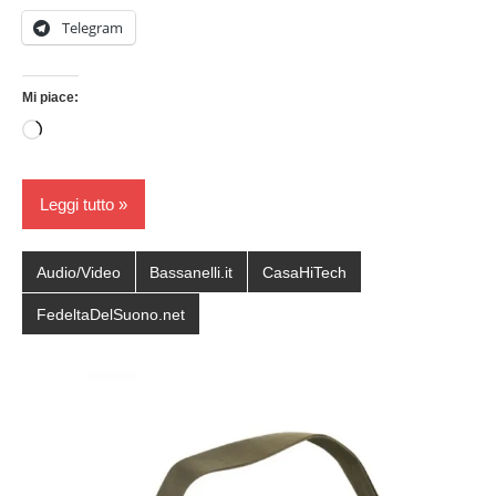
Telegram
Mi piace:
Caricamento
in
corso…
Leggi tutto
Audio/Video
Bassanelli.it
CasaHiTech
FedeltaDelSuono.net