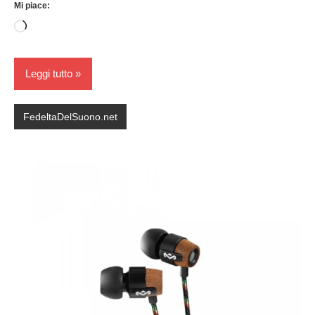
Mi piace:
Caricamento
in
corso…
Leggi tutto
FedeltaDelSuono.net