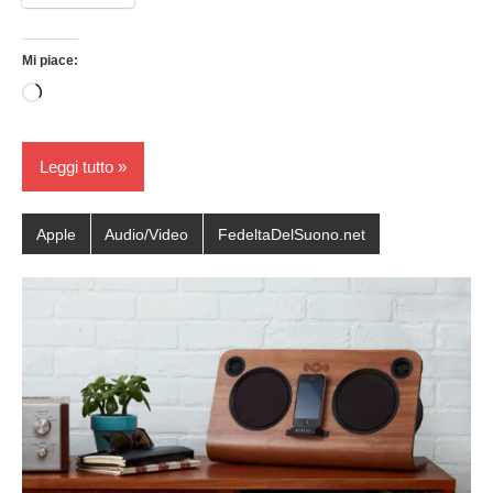
Mi piace:
Caricamento
in
corso…
Leggi tutto
Apple
Audio/Video
FedeltaDelSuono.net