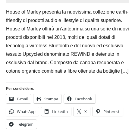
Ottobre
Bassanelli
House of Marley presenta la nuovissima collezione earth-
2015
friendly di prodotti audio e lifestyle di qualità superiore.
House of Marley offrirà un’anteprima su una serie di nuovi
prodotti disponibili nel 2013, molti dei quali dotati di
tecnologia wireless Bluetooth e del nuovo ed esclusivo
tessuto Upcycled denominato REWIND e detenuto in
esclusiva dal brand. Composto da canapa recuperata e
cotone organico combinati a fibre ottenute da bottiglie […]
Per condividere:
E-mail
Stampa
Facebook
WhatsApp
LinkedIn
X
Pinterest
Telegram