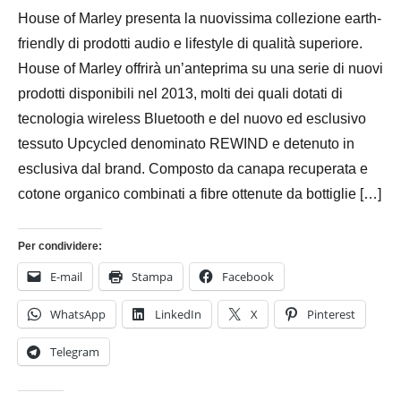
Novembre
Bassanelli
House of Marley presenta la nuovissima collezione earth-
2016
friendly di prodotti audio e lifestyle di qualità superiore.
House of Marley offrirà un’anteprima su una serie di nuovi
prodotti disponibili nel 2013, molti dei quali dotati di
tecnologia wireless Bluetooth e del nuovo ed esclusivo
tessuto Upcycled denominato REWIND e detenuto in
esclusiva dal brand. Composto da canapa recuperata e
cotone organico combinati a fibre ottenute da bottiglie […]
Per condividere:
E-mail
Stampa
Facebook
WhatsApp
LinkedIn
X
Pinterest
Telegram