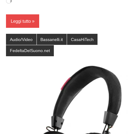
Caricamento
in
corso…
Leggi tutto
Audio/Video
Bassanelli.it
CasaHiTech
FedeltaDelSuono.net