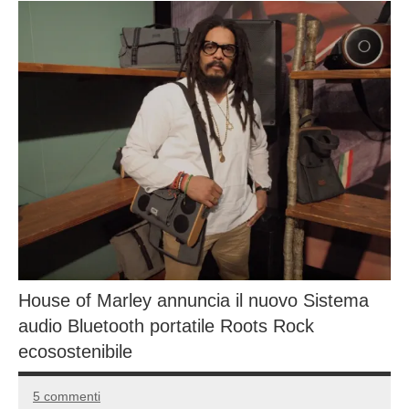
House of Marley annuncia il nuovo Sistema
audio Bluetooth portatile Roots Rock
ecosostenibile
5 commenti
3
Andrea