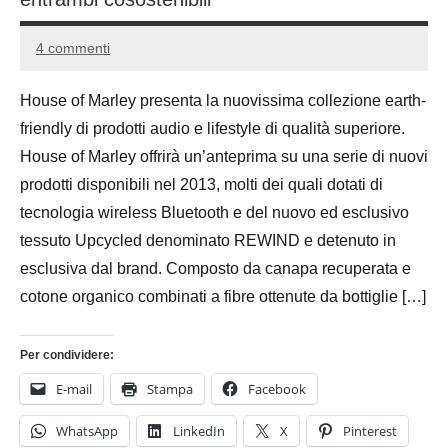
4 commenti
18
Andrea
Marzo
Bassanelli
House of Marley presenta la nuovissima collezione earth-
2016
friendly di prodotti audio e lifestyle di qualità superiore.
House of Marley offrirà un’anteprima su una serie di nuovi
prodotti disponibili nel 2013, molti dei quali dotati di
tecnologia wireless Bluetooth e del nuovo ed esclusivo
tessuto Upcycled denominato REWIND e detenuto in
esclusiva dal brand. Composto da canapa recuperata e
cotone organico combinati a fibre ottenute da bottiglie […]
Per condividere:
E-mail
Stampa
Facebook
WhatsApp
LinkedIn
X
Pinterest