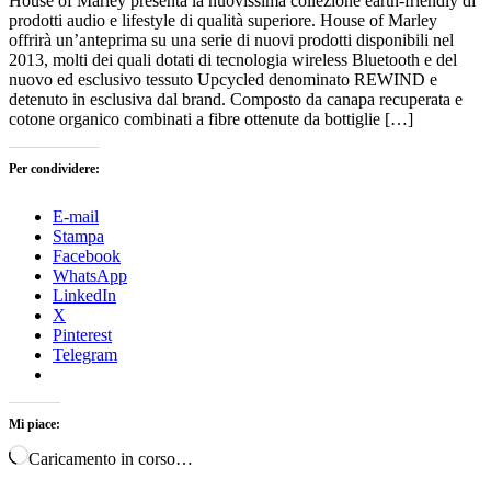
House of Marley presenta la nuovissima collezione earth-friendly di
prodotti audio e lifestyle di qualità superiore. House of Marley
offrirà un’anteprima su una serie di nuovi prodotti disponibili nel
2013, molti dei quali dotati di tecnologia wireless Bluetooth e del
nuovo ed esclusivo tessuto Upcycled denominato REWIND e
detenuto in esclusiva dal brand. Composto da canapa recuperata e
cotone organico combinati a fibre ottenute da bottiglie […]
Per condividere:
E-mail
Stampa
Facebook
WhatsApp
LinkedIn
X
Pinterest
Telegram
Mi piace:
Caricamento in corso…