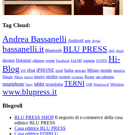
Tag Cloud:
Andrea Bassanelli
Android
app
Apple
bassanelli.it
BLU PRESS
Bluetooth
chef
cloud
Hi-
design
Dolomiti
gamma
edizione
evento
Facebook
Full HD
GUSTO
Blog
iPHONE
Italia
iPad
Milano
mondo
musica
ipod
mercato
iOS
ottobre
Natale
nuovo
Roma
Nikon
nuova
prodotti
prodotto
san valentino
TERNI
smartphone
tablet
tecnologia
Wireless
USB
Windows 8
Sony
www.blupress.it
Blogroll
BLU PRESS SHOP
Il negozio di e-commerce della casa
editrice BLU PRESS
Casa editrice BLU PRESS
Casa editrice EDIBLU