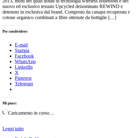
2013, molti dei quali dotati di tecnologia wireless Bluetooth e del
nuovo ed esclusivo tessuto Upcycled denominato REWIND e
detenuto in esclusiva dal brand. Composto da canapa recuperata e
cotone organico combinati a fibre ottenute da bottiglie […]
Per condividere:
E-mail
Stampa
Facebook
WhatsApp
LinkedIn
X
Pinterest
Telegram
Mi piace:
Caricamento in corso…
Leggi tutto