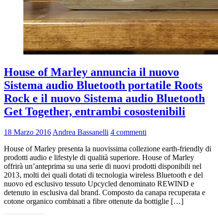
House of Marley annuncia il nuovo
Sistema audio Bluetooth portatile Roots
Rock e il nuovo Sistema audio Bluetooth
Get Together, entrambi cosostenibili
18 Marzo 2016
Andrea Bassanelli
4 commenti
House of Marley presenta la nuovissima collezione earth-friendly di
prodotti audio e lifestyle di qualità superiore. House of Marley
offrirà un’anteprima su una serie di nuovi prodotti disponibili nel
2013, molti dei quali dotati di tecnologia wireless Bluetooth e del
nuovo ed esclusivo tessuto Upcycled denominato REWIND e
detenuto in esclusiva dal brand. Composto da canapa recuperata e
cotone organico combinati a fibre ottenute da bottiglie […]