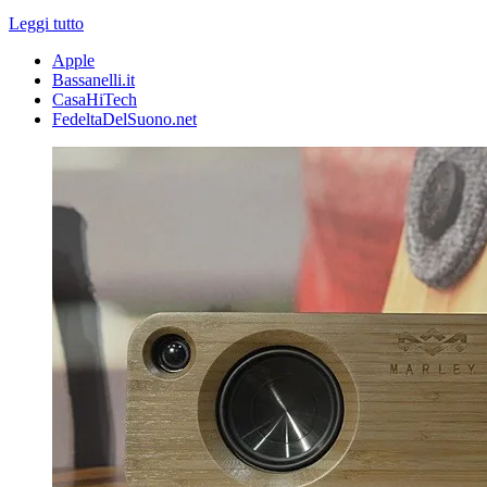
Leggi tutto
Apple
Bassanelli.it
CasaHiTech
FedeltaDelSuono.net