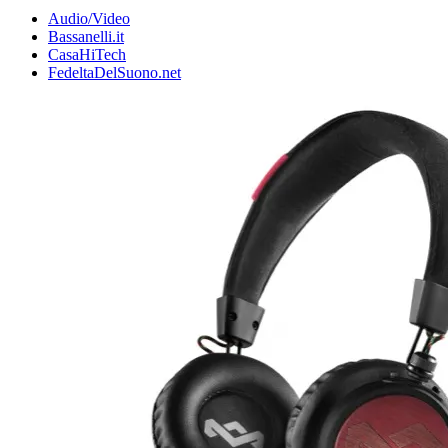
Audio/Video
Bassanelli.it
CasaHiTech
FedeltaDelSuono.net