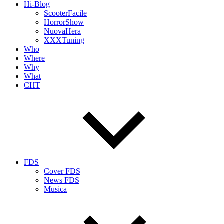
Hi-Blog
ScooterFacile
HorrorShow
NuovaHera
XXXTuning
Who
Where
Why
What
CHT
FDS
Cover FDS
News FDS
Musica