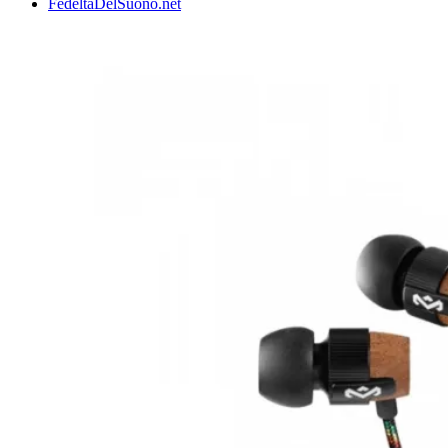
FedeltaDelSuono.net