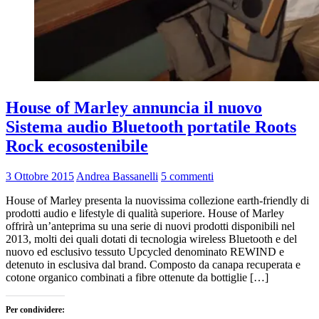
House of Marley annuncia il nuovo
Sistema audio Bluetooth portatile Roots
Rock ecosostenibile
3 Ottobre 2015
Andrea Bassanelli
5 commenti
House of Marley presenta la nuovissima collezione earth-friendly di
prodotti audio e lifestyle di qualità superiore. House of Marley
offrirà un’anteprima su una serie di nuovi prodotti disponibili nel
2013, molti dei quali dotati di tecnologia wireless Bluetooth e del
nuovo ed esclusivo tessuto Upcycled denominato REWIND e
detenuto in esclusiva dal brand. Composto da canapa recuperata e
cotone organico combinati a fibre ottenute da bottiglie […]
Per condividere: