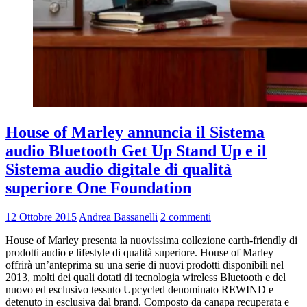
House of Marley annuncia il Sistema
audio Bluetooth Get Up Stand Up e il
Sistema audio digitale di qualità
superiore One Foundation
12 Ottobre 2015
Andrea Bassanelli
2 commenti
House of Marley presenta la nuovissima collezione earth-friendly di
prodotti audio e lifestyle di qualità superiore. House of Marley
offrirà un’anteprima su una serie di nuovi prodotti disponibili nel
2013, molti dei quali dotati di tecnologia wireless Bluetooth e del
nuovo ed esclusivo tessuto Upcycled denominato REWIND e
detenuto in esclusiva dal brand. Composto da canapa recuperata e