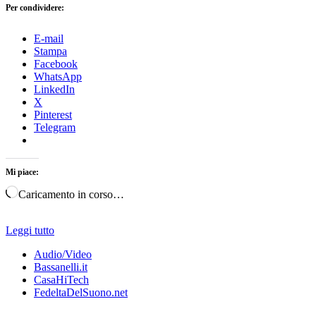
Per condividere:
E-mail
Stampa
Facebook
WhatsApp
LinkedIn
X
Pinterest
Telegram
Mi piace:
Caricamento in corso…
Leggi tutto
Audio/Video
Bassanelli.it
CasaHiTech
FedeltaDelSuono.net