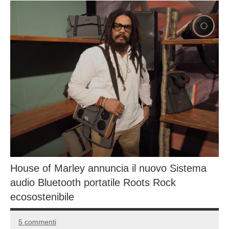
House of Marley annuncia il nuovo Sistema
audio Bluetooth portatile Roots Rock
ecosostenibile
5 commenti
3
Andrea