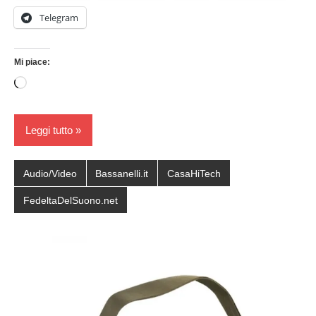
Telegram
Mi piace:
Caricamento
in
corso…
Leggi tutto
Audio/Video
Bassanelli.it
CasaHiTech
FedeltaDelSuono.net