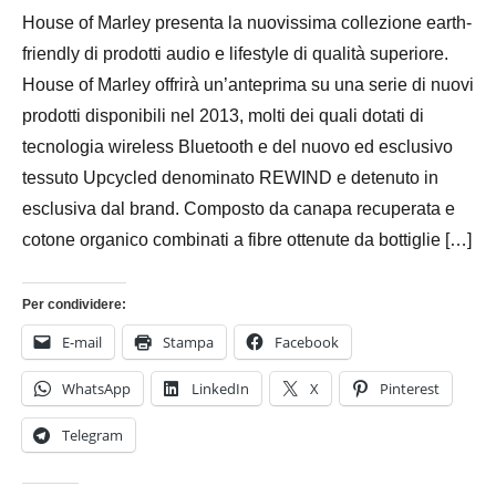
Novembre
Bassanelli
House of Marley presenta la nuovissima collezione earth-
2016
friendly di prodotti audio e lifestyle di qualità superiore.
House of Marley offrirà un’anteprima su una serie di nuovi
prodotti disponibili nel 2013, molti dei quali dotati di
tecnologia wireless Bluetooth e del nuovo ed esclusivo
tessuto Upcycled denominato REWIND e detenuto in
esclusiva dal brand. Composto da canapa recuperata e
cotone organico combinati a fibre ottenute da bottiglie […]
Per condividere:
E-mail
Stampa
Facebook
WhatsApp
LinkedIn
X
Pinterest
Telegram