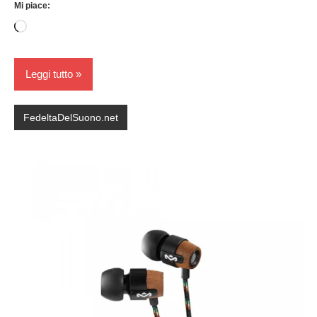
Mi piace:
Caricamento
in
corso…
Leggi tutto
FedeltaDelSuono.net