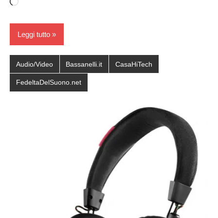
Caricamento
in
corso…
Leggi tutto
Audio/Video
Bassanelli.it
CasaHiTech
FedeltaDelSuono.net