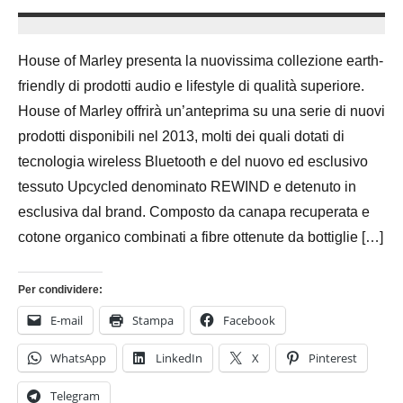
1
Andrea
Dicembre
Bassanelli
House of Marley presenta la nuovissima collezione earth-
2015
friendly di prodotti audio e lifestyle di qualità superiore.
House of Marley offrirà un’anteprima su una serie di nuovi
prodotti disponibili nel 2013, molti dei quali dotati di
tecnologia wireless Bluetooth e del nuovo ed esclusivo
tessuto Upcycled denominato REWIND e detenuto in
esclusiva dal brand. Composto da canapa recuperata e
cotone organico combinati a fibre ottenute da bottiglie […]
Per condividere:
E-mail
Stampa
Facebook
WhatsApp
LinkedIn
X
Pinterest
Telegram