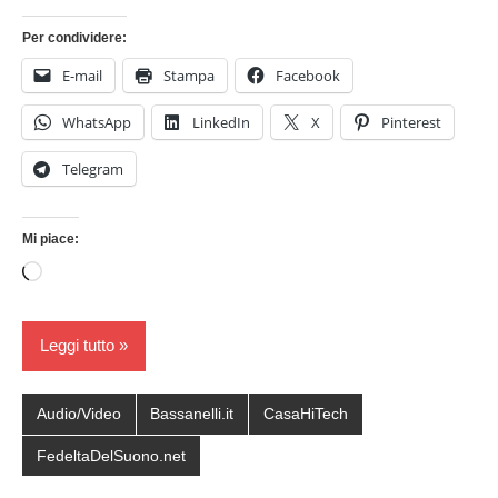
Per condividere:
E-mail
Stampa
Facebook
WhatsApp
LinkedIn
X
Pinterest
Telegram
Mi piace:
Caricamento
in
corso…
Leggi tutto
Audio/Video
Bassanelli.it
CasaHiTech
FedeltaDelSuono.net