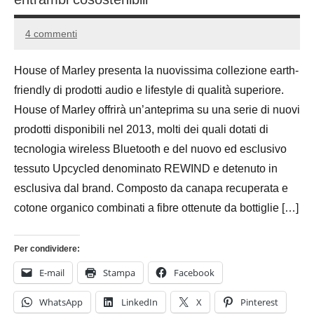
4 commenti
18
Andrea
Marzo
Bassanelli
House of Marley presenta la nuovissima collezione earth-
2016
friendly di prodotti audio e lifestyle di qualità superiore.
House of Marley offrirà un’anteprima su una serie di nuovi
prodotti disponibili nel 2013, molti dei quali dotati di
tecnologia wireless Bluetooth e del nuovo ed esclusivo
tessuto Upcycled denominato REWIND e detenuto in
esclusiva dal brand. Composto da canapa recuperata e
cotone organico combinati a fibre ottenute da bottiglie […]
Per condividere:
E-mail
Stampa
Facebook
WhatsApp
LinkedIn
X
Pinterest