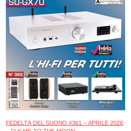
FEDELTÀ DEL SUONO #361 – APRILE 2026
– FLY ME TO THE MOON