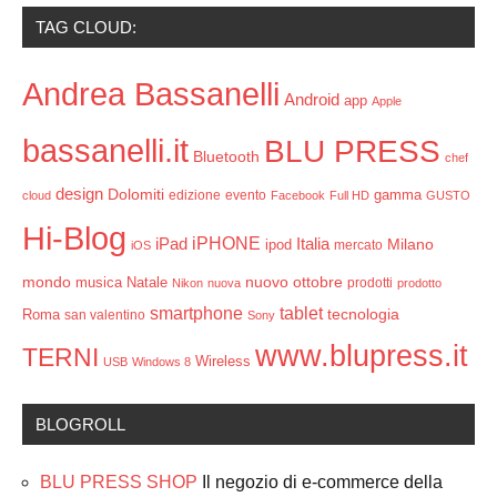
TAG CLOUD:
Andrea Bassanelli
Android
app
Apple
bassanelli.it
BLU PRESS
Bluetooth
chef
design
Dolomiti
gamma
edizione
evento
cloud
Facebook
Full HD
GUSTO
Hi-Blog
iPHONE
Italia
iPad
Milano
ipod
mercato
iOS
mondo
ottobre
musica
Natale
nuovo
prodotti
Nikon
nuova
prodotto
smartphone
tablet
tecnologia
Roma
san valentino
Sony
www.blupress.it
TERNI
Wireless
USB
Windows 8
BLOGROLL
BLU PRESS SHOP
Il negozio di e-commerce della