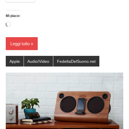
Mi piace:
Caricamento
in
corso…
Leggi tutto
Apple
Audio/Video
FedeltaDelSuono.net