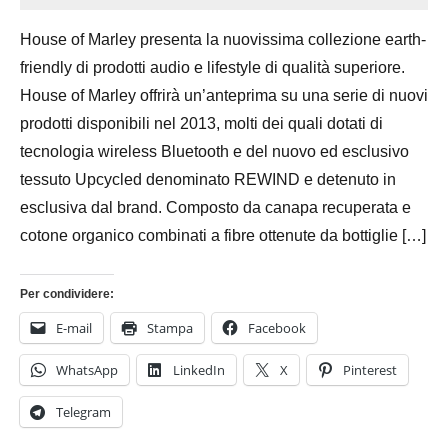
Ottobre
Bassanelli
House of Marley presenta la nuovissima collezione earth-
2015
friendly di prodotti audio e lifestyle di qualità superiore.
House of Marley offrirà un’anteprima su una serie di nuovi
prodotti disponibili nel 2013, molti dei quali dotati di
tecnologia wireless Bluetooth e del nuovo ed esclusivo
tessuto Upcycled denominato REWIND e detenuto in
esclusiva dal brand. Composto da canapa recuperata e
cotone organico combinati a fibre ottenute da bottiglie […]
Per condividere:
E-mail
Stampa
Facebook
WhatsApp
LinkedIn
X
Pinterest
Telegram