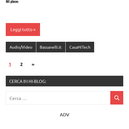
Mi piace:
Leggi tutto
Audio/Video
Bassanelli.it
CasaHiTech
Paginazione
Articolo
1
2
»
degli
successivo
articoli
CERCA IN HI-BLOG:
Ricerca
Cerca
per:
ADV