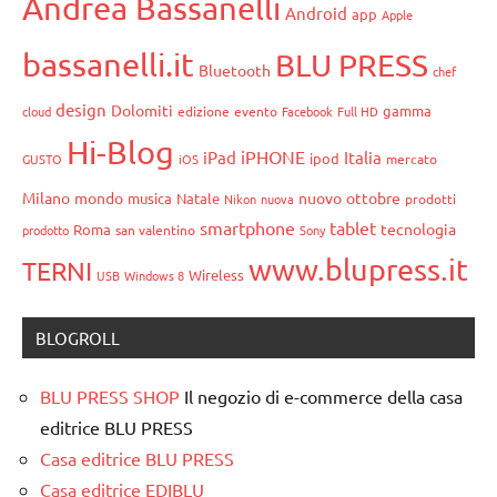
Andrea Bassanelli
Android
app
Apple
bassanelli.it
BLU PRESS
Bluetooth
chef
design
Dolomiti
gamma
cloud
edizione
evento
Facebook
Full HD
Hi-Blog
iPHONE
iPad
Italia
ipod
GUSTO
iOS
mercato
Milano
mondo
nuovo
ottobre
musica
Natale
Nikon
nuova
prodotti
smartphone
tablet
tecnologia
Roma
prodotto
san valentino
Sony
www.blupress.it
TERNI
Wireless
USB
Windows 8
BLOGROLL
BLU PRESS SHOP
Il negozio di e-commerce della casa
editrice BLU PRESS
Casa editrice BLU PRESS
Casa editrice EDIBLU