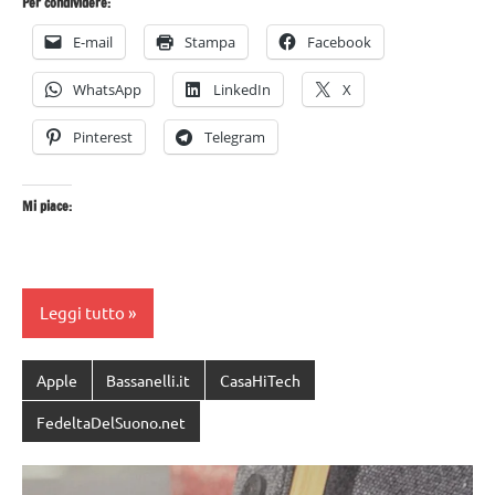
Per condividere:
E-mail
Stampa
Facebook
WhatsApp
LinkedIn
X
Pinterest
Telegram
Mi piace:
Leggi tutto
Apple
Bassanelli.it
CasaHiTech
FedeltaDelSuono.net