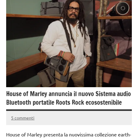
House of Marley annuncia il nuovo Sistema audio
Bluetooth portatile Roots Rock ecosostenibile
5 commenti
3
Andrea
Ottobre
Bassanelli
House of Marley presenta la nuovissima collezione earth-
2015