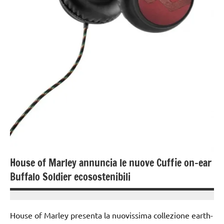
House of Marley annuncia le nuove Cuffie on-ear
Buffalo Soldier ecosostenibili
1
Andrea
Dicembre
Bassanelli
House of Marley presenta la nuovissima collezione earth-