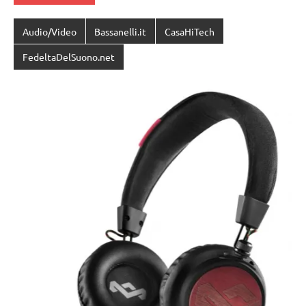
Audio/Video
Bassanelli.it
CasaHiTech
FedeltaDelSuono.net