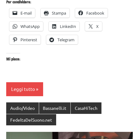
Per condividere:
E-mail
Stampa
Facebook
WhatsApp
LinkedIn
X
Pinterest
Telegram
Mi piace:
Leggi tutto
Audio/Video
Bassanelli.it
CasaHiTech
FedeltaDelSuono.net