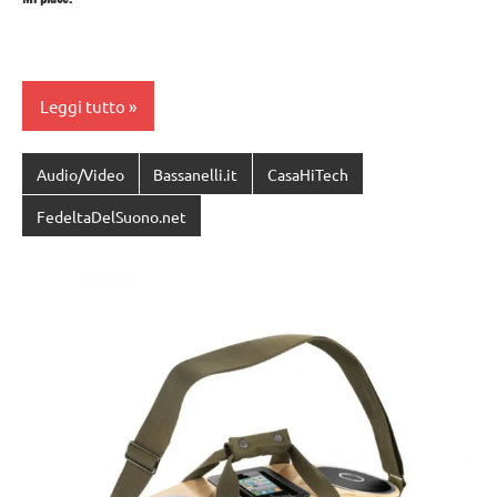
Leggi tutto
Audio/Video
Bassanelli.it
CasaHiTech
FedeltaDelSuono.net