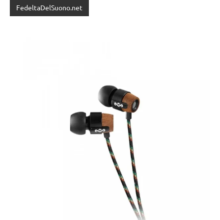
FedeltaDelSuono.net