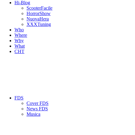
Hi-Blog
ScooterFacile
HorrorShow
NuovaHera
XXXTuning
Who
Where
Why
What
CHT
FDS
Cover FDS
News FDS
Musica