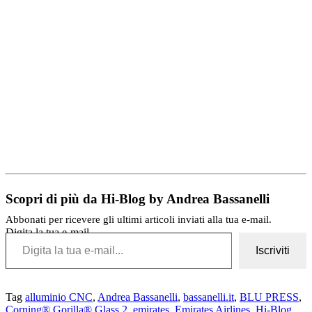
Scopri di più da Hi-Blog by Andrea Bassanelli
Abbonati per ricevere gli ultimi articoli inviati alla tua e-mail.
Digita la tua e-mail...
Iscriviti
Tag
alluminio CNC
,
Andrea Bassanelli
,
bassanelli.it
,
BLU PRESS
,
Corning® Gorilla® Glass 2
,
emirates
,
Emirates Airlines
,
Hi-Blog
,