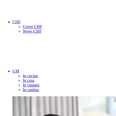
CHF
Cover CHF
News CHF
GM
In cucina
In casa
In viaggio
In cantina