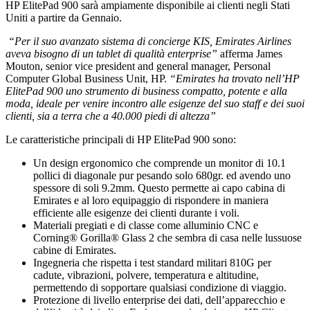
HP ElitePad 900 sarà ampiamente disponibile ai clienti negli Stati
Uniti a partire da Gennaio.
“Per il suo avanzato sistema di concierge KIS, Emirates Airlines
aveva bisogno di un tablet di qualità enterprise”
afferma James
Mouton, senior vice president and general manager, Personal
Computer Global Business Unit, HP.
“Emirates ha trovato nell’HP
ElitePad 900 uno strumento di business compatto, potente e alla
moda, ideale per venire incontro alle esigenze del suo staff e dei suoi
clienti, sia a terra che a 40.000 piedi di altezza”
Le caratteristiche principali di HP ElitePad 900 sono:
Un design ergonomico che comprende un monitor di 10.1
pollici di diagonale pur pesando solo 680gr. ed avendo uno
spessore di soli 9.2mm. Questo permette ai capo cabina di
Emirates e al loro equipaggio di rispondere in maniera
efficiente alle esigenze dei clienti durante i voli.
Materiali pregiati e di classe come alluminio CNC e
Corning® Gorilla® Glass 2 che sembra di casa nelle lussuose
cabine di Emirates.
Ingegneria che rispetta i test standard militari 810G per
cadute, vibrazioni, polvere, temperatura e altitudine,
permettendo di sopportare qualsiasi condizione di viaggio.
Protezione di livello enterprise dei dati, dell’apparecchio e