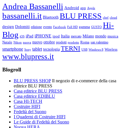
Andrea Bassanelli
Android
app
Apple
bassanelli.it
BLU PRESS
Bluetooth
chef
cloud
Hi-
design
Dolomiti
gamma
edizione
evento
Facebook
Full HD
GUSTO
Blog
iPHONE
Italia
iPad
Milano
mondo
musica
ipod
mercato
iOS
ottobre
Natale
nuovo
Roma
Nikon
nuova
prodotti
prodotto
san valentino
TERNI
smartphone
tablet
tecnologia
Wireless
USB
Windows 8
Sony
www.blupress.it
Blogroll
BLU PRESS SHOP
Il negozio di e-commerce della casa
editrice BLU PRESS
Casa editrice BLU PRESS
Casa editrice EDIBLU
Casa HI-TECH
Costruire HIFI
Fedeltà del Suono
I Quaderni di Costruire HIFI
Le Guide di Fedeltà del Suono
Nuova HERA