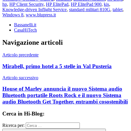
hp
,
HP Client Security
,
HP ElitePad
,
HP ElitePad 900
,
kis
,
Knowledge-driven Inflight Service
,
standard militari 810G
,
tablet
,
Windows 8
,
www.blupress.it
Bassanelli.it
CasaHiTech
Navigazione articoli
Articolo precedente
Mirabell, primo hotel a 5 stelle in Val Pusteria
Articolo successivo
House of Marley annuncia il nuovo Sistema audio
Bluetooth portatile Roots Rock e il nuovo Sistema
audio Bluetooth Get Together, entrambi cosostenibili
Cerca in Hi-Blog:
Ricerca per: