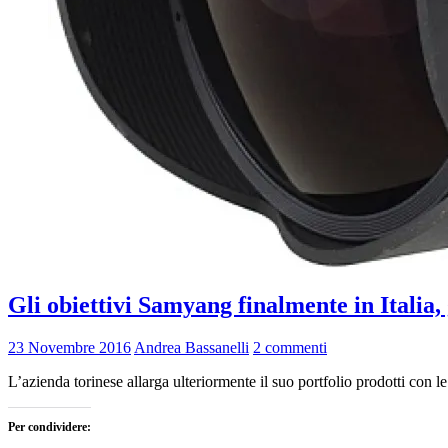
Gli obiettivi Samyang finalmente in Italia,
23 Novembre 2016
Andrea Bassanelli
2 commenti
L’azienda torinese allarga ulteriormente il suo portfolio prodotti con 
Per condividere: