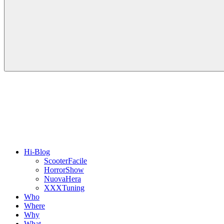
Hi-Blog
ScooterFacile
HorrorShow
NuovaHera
XXXTuning
Who
Where
Why
What