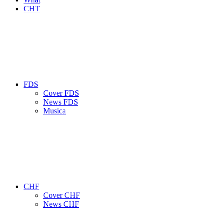
CHT
FDS
Cover FDS
News FDS
Musica
CHF
Cover CHF
News CHF