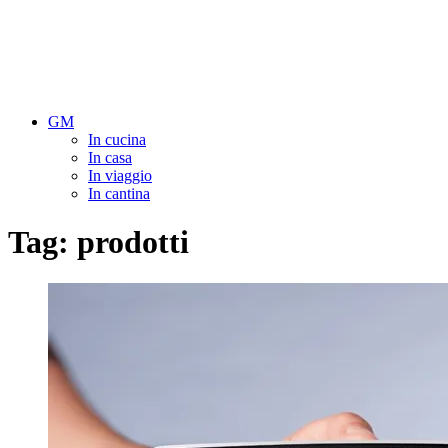
GM
In cucina
In casa
In viaggio
In cantina
Tag:
prodotti