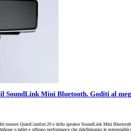
il SoundLink Mini Bluetooth. Goditi al megl
del rumore QuietComfort 20 e dello speaker SoundLink Mini Bluetooth, l
artphone o tablet e offrono performance che ridefiniranno le potenzialità