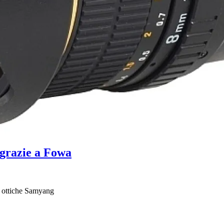
 grazie a Fowa
le ottiche Samyang