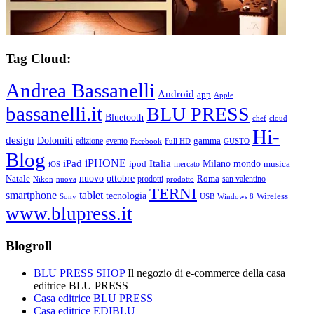
Tag Cloud:
Andrea Bassanelli
Android
app
Apple
bassanelli.it
BLU PRESS
Bluetooth
chef
cloud
Hi-
design
Dolomiti
gamma
edizione
evento
Facebook
Full HD
GUSTO
Blog
iPHONE
Italia
iPad
Milano
mondo
musica
ipod
mercato
iOS
ottobre
Natale
nuovo
Roma
Nikon
nuova
prodotti
prodotto
san valentino
TERNI
smartphone
tablet
tecnologia
Wireless
USB
Windows 8
Sony
www.blupress.it
Blogroll
BLU PRESS SHOP
Il negozio di e-commerce della casa
editrice BLU PRESS
Casa editrice BLU PRESS
Casa editrice EDIBLU