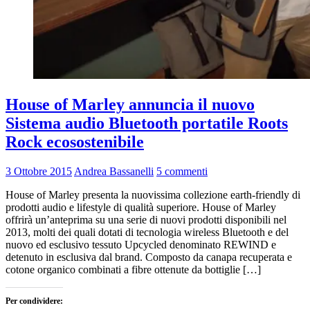
House of Marley annuncia il nuovo
Sistema audio Bluetooth portatile Roots
Rock ecosostenibile
3 Ottobre 2015
Andrea Bassanelli
5 commenti
House of Marley presenta la nuovissima collezione earth-friendly di
prodotti audio e lifestyle di qualità superiore. House of Marley
offrirà un’anteprima su una serie di nuovi prodotti disponibili nel
2013, molti dei quali dotati di tecnologia wireless Bluetooth e del
nuovo ed esclusivo tessuto Upcycled denominato REWIND e
detenuto in esclusiva dal brand. Composto da canapa recuperata e
cotone organico combinati a fibre ottenute da bottiglie […]
Per condividere: