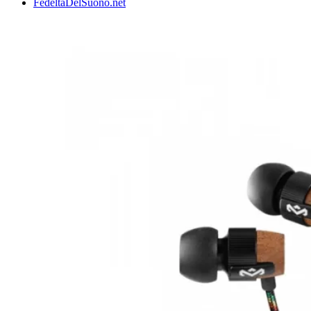
FedeltaDelSuono.net