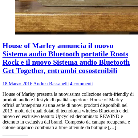
House of Marley annuncia il nuovo
Sistema audio Bluetooth portatile Roots
Rock e il nuovo Sistema audio Bluetooth
Get Together, entrambi cosostenibili
18 Marzo 2016
Andrea Bassanelli
4 commenti
House of Marley presenta la nuovissima collezione earth-friendly di
prodotti audio e lifestyle di qualità superiore. House of Marley
offrirà un’anteprima su una serie di nuovi prodotti disponibili nel
2013, molti dei quali dotati di tecnologia wireless Bluetooth e del
nuovo ed esclusivo tessuto Upcycled denominato REWIND e
detenuto in esclusiva dal brand. Composto da canapa recuperata e
cotone organico combinati a fibre ottenute da bottiglie […]