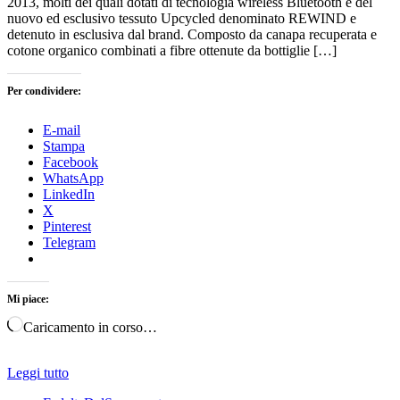
2013, molti dei quali dotati di tecnologia wireless Bluetooth e del
nuovo ed esclusivo tessuto Upcycled denominato REWIND e
detenuto in esclusiva dal brand. Composto da canapa recuperata e
cotone organico combinati a fibre ottenute da bottiglie […]
Per condividere:
E-mail
Stampa
Facebook
WhatsApp
LinkedIn
X
Pinterest
Telegram
Mi piace:
Caricamento in corso…
Leggi tutto