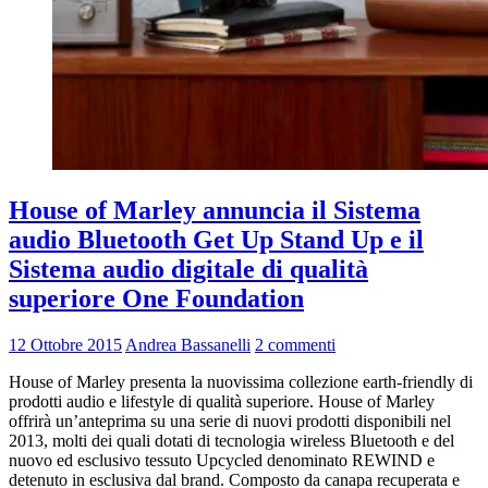
House of Marley annuncia il Sistema
audio Bluetooth Get Up Stand Up e il
Sistema audio digitale di qualità
superiore One Foundation
12 Ottobre 2015
Andrea Bassanelli
2 commenti
House of Marley presenta la nuovissima collezione earth-friendly di
prodotti audio e lifestyle di qualità superiore. House of Marley
offrirà un’anteprima su una serie di nuovi prodotti disponibili nel
2013, molti dei quali dotati di tecnologia wireless Bluetooth e del
nuovo ed esclusivo tessuto Upcycled denominato REWIND e
detenuto in esclusiva dal brand. Composto da canapa recuperata e