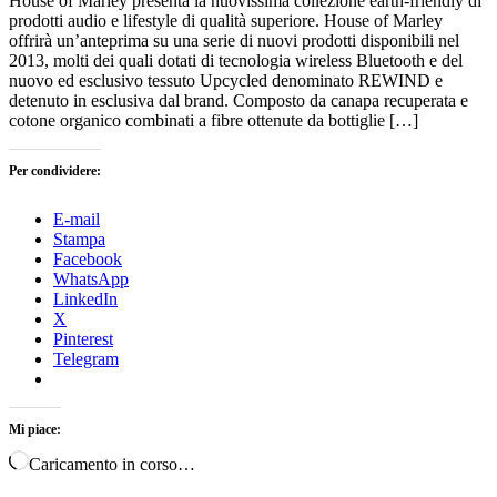
House of Marley presenta la nuovissima collezione earth-friendly di
prodotti audio e lifestyle di qualità superiore. House of Marley
offrirà un’anteprima su una serie di nuovi prodotti disponibili nel
2013, molti dei quali dotati di tecnologia wireless Bluetooth e del
nuovo ed esclusivo tessuto Upcycled denominato REWIND e
detenuto in esclusiva dal brand. Composto da canapa recuperata e
cotone organico combinati a fibre ottenute da bottiglie […]
Per condividere:
E-mail
Stampa
Facebook
WhatsApp
LinkedIn
X
Pinterest
Telegram
Mi piace:
Caricamento in corso…