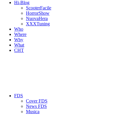
Hi-Blog
ScooterFacile
HorrorShow
NuovaHera
XXXTuning
Who
Where
Why
What
CHT
FDS
Cover FDS
News FDS
Musica