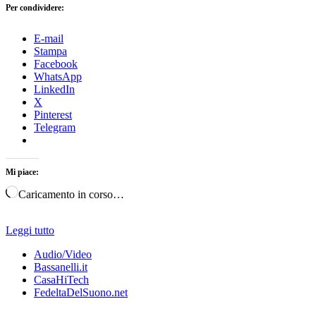
Per condividere:
E-mail
Stampa
Facebook
WhatsApp
LinkedIn
X
Pinterest
Telegram
Mi piace:
Caricamento in corso…
Leggi tutto
Audio/Video
Bassanelli.it
CasaHiTech
FedeltaDelSuono.net