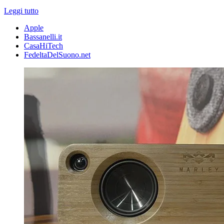
Leggi tutto
Apple
Bassanelli.it
CasaHiTech
FedeltaDelSuono.net