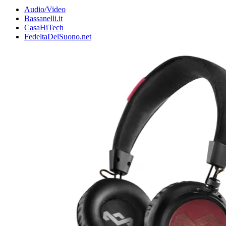
Audio/Video
Bassanelli.it
CasaHiTech
FedeltaDelSuono.net