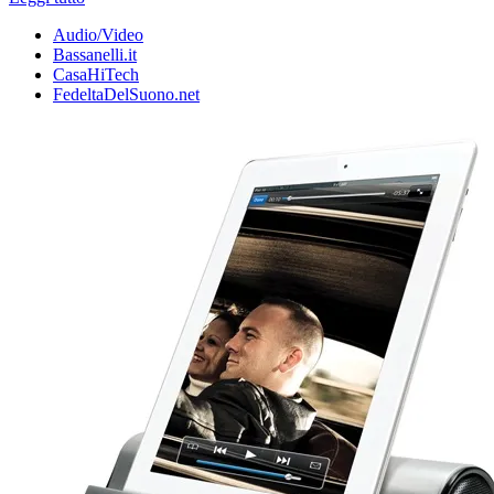
Audio/Video
Bassanelli.it
CasaHiTech
FedeltaDelSuono.net