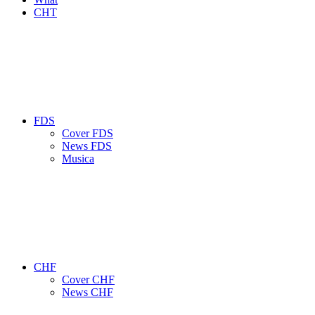
CHT
FDS
Cover FDS
News FDS
Musica
CHF
Cover CHF
News CHF