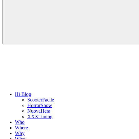
Hi-Blog
ScooterFacile
HorrorShow
NuovaHera
XXXTuning
Who
Where
Why
What