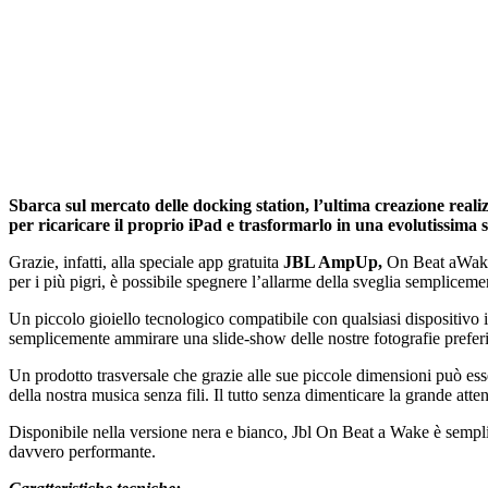
Sbarca sul mercato delle docking station, l’ultima creazione re
per ricaricare il proprio iPad e trasformarlo in una evolutissima s
Grazie, infatti, alla speciale app gratuita
JBL AmpUp,
On Beat aWake o
per i più pigri, è possibile spegnere l’allarme della sveglia semplic
Un piccolo gioiello tecnologico compatibile con qualsiasi dispositivo 
semplicemente ammirare una slide-show delle nostre fotografie preferite,
Un prodotto trasversale che grazie alle sue piccole dimensioni può es
della nostra musica senza fili. Il tutto senza dimenticare la grande at
Disponibile nella versione nera e bianco, Jbl On Beat a Wake è semplici
davvero performante.