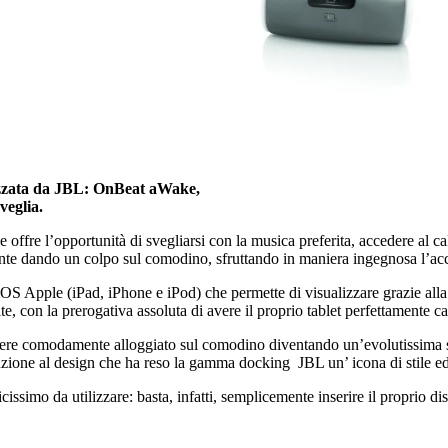
alizzata da JBL: OnBeat aWake,
veglia.
ffre l’opportunità di svegliarsi con la musica preferita, accedere al cal
emente dando un colpo sul comodino, sfruttando in maniera ingegnosa l’ac
iOS Apple (iPad, iPhone e iPod) che permette di visualizzare grazie alla
 con la prerogativa assoluta di avere il proprio tablet perfettamente cari
sere comodamente alloggiato sul comodino diventando un’evolutissima sv
tenzione al design che ha reso la gamma docking JBL un’ icona di stile e
ssimo da utilizzare: basta, infatti, semplicemente inserire il proprio di