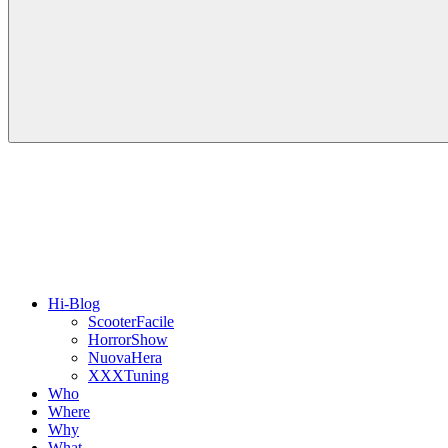
Hi-Blog
ScooterFacile
HorrorShow
NuovaHera
XXXTuning
Who
Where
Why
What