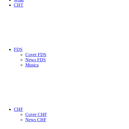
CHT
FDS
Cover FDS
News FDS
Musica
CHF
Cover CHF
News CHF