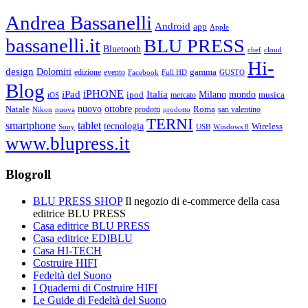
Andrea Bassanelli
Android
app
Apple
bassanelli.it
BLU PRESS
Bluetooth
chef
cloud
Hi-
design
Dolomiti
gamma
edizione
evento
Facebook
Full HD
GUSTO
Blog
iPHONE
Italia
iPad
Milano
mondo
musica
ipod
mercato
iOS
ottobre
Natale
nuovo
Roma
Nikon
nuova
prodotti
prodotto
san valentino
TERNI
smartphone
tablet
tecnologia
Wireless
USB
Windows 8
Sony
www.blupress.it
Blogroll
BLU PRESS SHOP
Il negozio di e-commerce della casa
editrice BLU PRESS
Casa editrice BLU PRESS
Casa editrice EDIBLU
Casa HI-TECH
Costruire HIFI
Fedeltà del Suono
I Quaderni di Costruire HIFI
Le Guide di Fedeltà del Suono