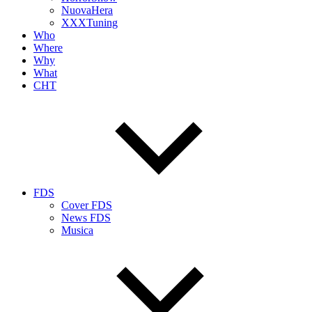
NuovaHera
XXXTuning
Who
Where
Why
What
CHT
FDS
Cover FDS
News FDS
Musica