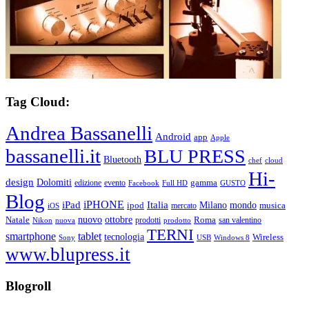
Tag Cloud:
Andrea Bassanelli
Android
app
Apple
bassanelli.it
BLU PRESS
Bluetooth
chef
cloud
Hi-
design
Dolomiti
gamma
edizione
evento
Facebook
Full HD
GUSTO
Blog
iPHONE
Italia
iPad
Milano
mondo
musica
ipod
mercato
iOS
ottobre
Natale
nuovo
Roma
Nikon
nuova
prodotti
prodotto
san valentino
TERNI
smartphone
tablet
tecnologia
Wireless
USB
Windows 8
Sony
www.blupress.it
Blogroll