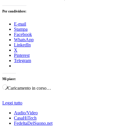
Per condividere:
E-mail
Stampa
Facebook
WhatsApp
LinkedIn
X
Pinterest
Telegram
Mi piace:
Caricamento in corso…
Leggi tutto
Audio/Video
CasaHiTech
FedeltaDelSuono.net