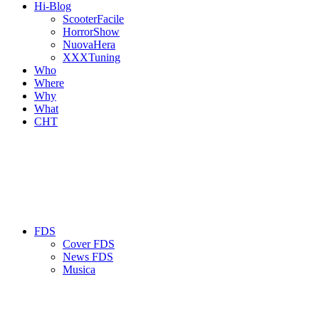
Hi-Blog
ScooterFacile
HorrorShow
NuovaHera
XXXTuning
Who
Where
Why
What
CHT
FDS
Cover FDS
News FDS
Musica