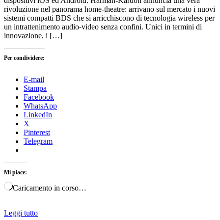
dispositivi iOS ed Android. Harman-Kardon annuncia una vera
rivoluzione nel panorama home-theatre: arrivano sul mercato i nuovi
sistemi compatti BDS che si arricchiscono di tecnologia wireless per
un intrattenimento audio-video senza confini. Unici in termini di
innovazione, i […]
Per condividere:
E-mail
Stampa
Facebook
WhatsApp
LinkedIn
X
Pinterest
Telegram
Mi piace:
Caricamento in corso…
Leggi tutto