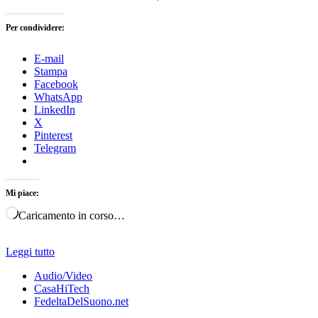
Per condividere:
E-mail
Stampa
Facebook
WhatsApp
LinkedIn
X
Pinterest
Telegram
Mi piace:
Caricamento in corso…
Leggi tutto
Audio/Video
CasaHiTech
FedeltaDelSuono.net