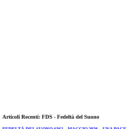
Articoli Recenti: FDS - Fedeltà del Suono
FEDELTÀ DEL SUONO #362 – MAGGIO 2026 – UNA PACE