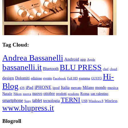
Tag Cloud:
Andrea Bassanelli
Android
app
Apple
bassanelli.it
BLU PRESS
Bluetooth
chef
cloud
Hi-
design
Dolomiti
gamma
edizione
evento
Facebook
Full HD
GUSTO
Blog
iPHONE
Italia
iPad
Milano
mondo
musica
ipod
mercato
iOS
ottobre
Natale
nuovo
Roma
Nikon
nuova
prodotti
prodotto
san valentino
TERNI
smartphone
tablet
tecnologia
Wireless
USB
Windows 8
Sony
www.blupress.it
Blogroll