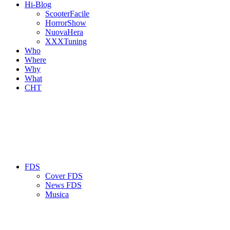
Hi-Blog
ScooterFacile
HorrorShow
NuovaHera
XXXTuning
Who
Where
Why
What
CHT
FDS
Cover FDS
News FDS
Musica