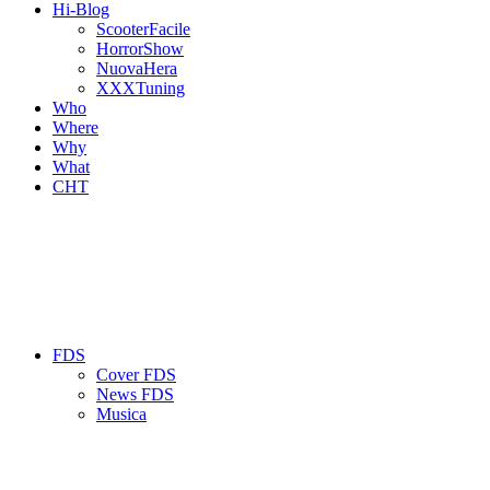
Hi-Blog
ScooterFacile
HorrorShow
NuovaHera
XXXTuning
Who
Where
Why
What
CHT
FDS
Cover FDS
News FDS
Musica