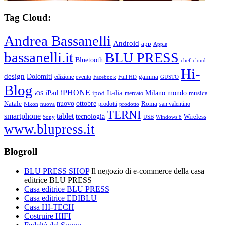
Tag Cloud:
Andrea Bassanelli
Android
app
Apple
bassanelli.it
BLU PRESS
Bluetooth
chef
cloud
Hi-
design
Dolomiti
gamma
edizione
evento
Facebook
Full HD
GUSTO
Blog
iPHONE
Italia
iPad
Milano
mondo
musica
ipod
mercato
iOS
ottobre
Natale
nuovo
Roma
Nikon
nuova
prodotti
prodotto
san valentino
TERNI
smartphone
tablet
tecnologia
Wireless
USB
Windows 8
Sony
www.blupress.it
Blogroll
BLU PRESS SHOP
Il negozio di e-commerce della casa
editrice BLU PRESS
Casa editrice BLU PRESS
Casa editrice EDIBLU
Casa HI-TECH
Costruire HIFI