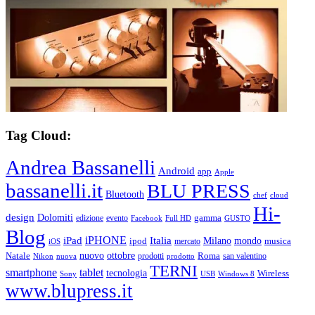
Tag Cloud:
Andrea Bassanelli
Android
app
Apple
bassanelli.it
BLU PRESS
Bluetooth
chef
cloud
Hi-
design
Dolomiti
gamma
edizione
evento
Facebook
Full HD
GUSTO
Blog
iPHONE
Italia
iPad
Milano
mondo
musica
ipod
mercato
iOS
ottobre
Natale
nuovo
Roma
Nikon
nuova
prodotti
prodotto
san valentino
TERNI
smartphone
tablet
tecnologia
Wireless
USB
Windows 8
Sony
www.blupress.it