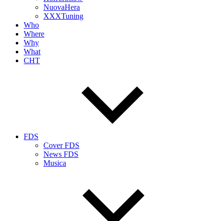
NuovaHera
XXXTuning
Who
Where
Why
What
CHT
FDS
Cover FDS
News FDS
Musica