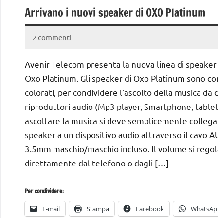
Arrivano i nuovi speaker di OXO Platinum
2 commenti
20
Andrea
Aprile
Bassanelli
Avenir Telecom presenta la nuova linea di speaker
2016
Oxo Platinum. Gli speaker di Oxo Platinum sono co
colorati, per condividere l’ascolto della musica da d
riproduttori audio (Mp3 player, Smartphone, tablet,
ascoltare la musica si deve semplicemente collega
speaker a un dispositivo audio attraverso il cavo 
3.5mm maschio/maschio incluso. Il volume si regol
direttamente dal telefono o dagli […]
Per condividere:
E-mail
Stampa
Facebook
WhatsAp