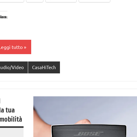
iace:
Leggi tutto
udio/Video
CasaHiTech
l
la tua
 mobilità