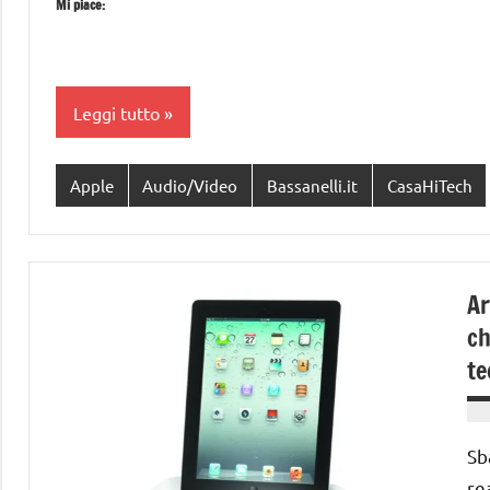
Mi piace:
Leggi tutto
Apple
Audio/Video
Bassanelli.it
CasaHiTech
Ar
ch
te
Sb
re