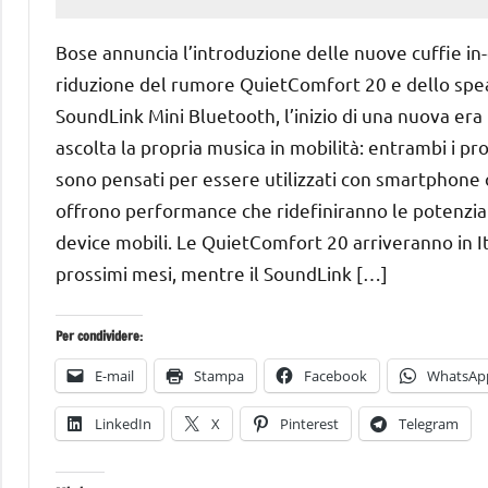
26
Andrea
Novembre
Bassanelli
Bose annuncia l’introduzione delle nuove cuffie in
2016
riduzione del rumore QuietComfort 20 e dello spe
SoundLink Mini Bluetooth, l’inizio di una nuova era 
ascolta la propria musica in mobilità: entrambi i pr
sono pensati per essere utilizzati con smartphone 
offrono performance che ridefiniranno le potenzial
device mobili. Le QuietComfort 20 arriveranno in It
prossimi mesi, mentre il SoundLink […]
Per condividere:
E-mail
Stampa
Facebook
WhatsAp
LinkedIn
X
Pinterest
Telegram