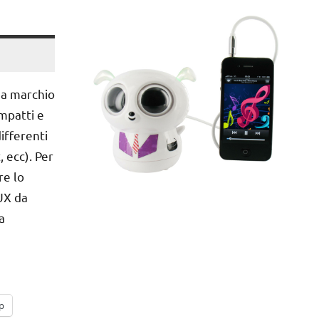
 a marchio
mpatti e
ifferenti
 ecc). Per
re lo
AUX da
a
p