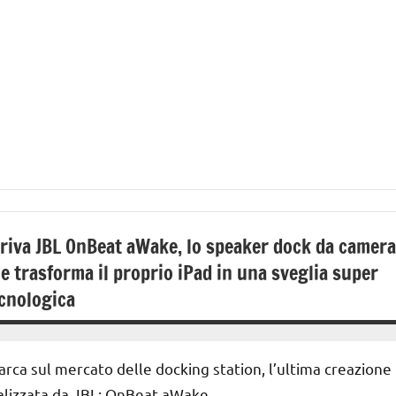
riva JBL OnBeat aWake, lo speaker dock da camera
e trasforma il proprio iPad in una sveglia super
cnologica
19
Andrea
Ottobre
Bassanelli
arca sul mercato delle docking station, l’ultima creazione
2016
alizzata da JBL: OnBeat aWake,