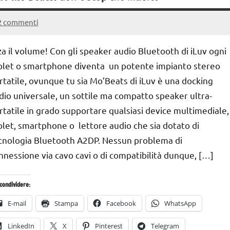
2 commenti
6
Andrea
Dicembre
Bassanelli
za il volume! Con gli speaker audio Bluetooth di iLuv ogni
2016
blet o smartphone diventa un potente impianto stereo
rtatile, ovunque tu sia Mo’Beats di iLuv è una docking
dio universale, un sottile ma compatto speaker ultra-
rtatile in grado supportare qualsiasi device multimediale,
blet, smartphone o lettore audio che sia dotato di
cnologia Bluetooth A2DP. Nessun problema di
nnessione via cavo cavi o di compatibilità dunque, […]
condividere:
E-mail
Stampa
Facebook
WhatsApp
LinkedIn
X
Pinterest
Telegram