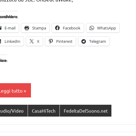
condividere:
E-mail
Stampa
Facebook
WhatsApp
LinkedIn
X
Pinterest
Telegram
iace:
Leggi tutto
udio/Video
CasaHiTech
FedeltaDelSuono.net