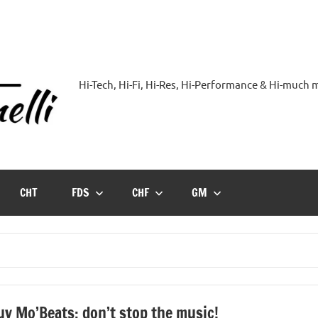
Hi-Tech, Hi-Fi, Hi-Res, Hi-Performance & Hi-much
Hi-
Blog
by
CHT
FDS
CHF
GM
Andrea
Bassanelli
uv Mo’Beats: don’t stop the music!