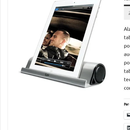
Al
ta
po
au
po
ta
te
co
Per 