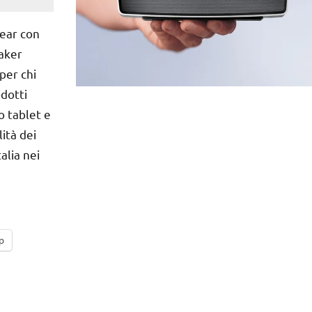
-ear con
aker
per chi
odotti
o tablet e
ità dei
alia nei
p