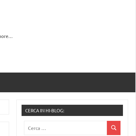
 more…
CERCA IN HI-BLOG:
Ricerca
Cerca
per: