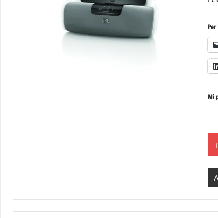
Per 
Mi p
A