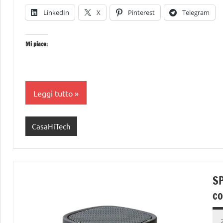
LinkedIn
X
Pinterest
Telegram
Mi piace:
Leggi tutto
CasaHiTech
SP
co