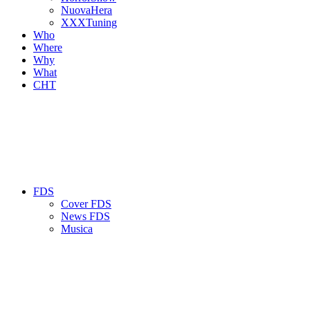
NuovaHera
XXXTuning
Who
Where
Why
What
CHT
FDS
Cover FDS
News FDS
Musica