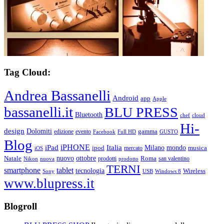
Tag Cloud:
Andrea Bassanelli
Android
app
Apple
bassanelli.it
BLU PRESS
Bluetooth
chef
cloud
Hi-
design
Dolomiti
gamma
edizione
evento
Facebook
Full HD
GUSTO
Blog
iPHONE
Italia
iPad
Milano
mondo
musica
ipod
mercato
iOS
ottobre
Natale
nuovo
Roma
Nikon
nuova
prodotti
prodotto
san valentino
TERNI
smartphone
tablet
tecnologia
Wireless
USB
Windows 8
Sony
www.blupress.it
Blogroll