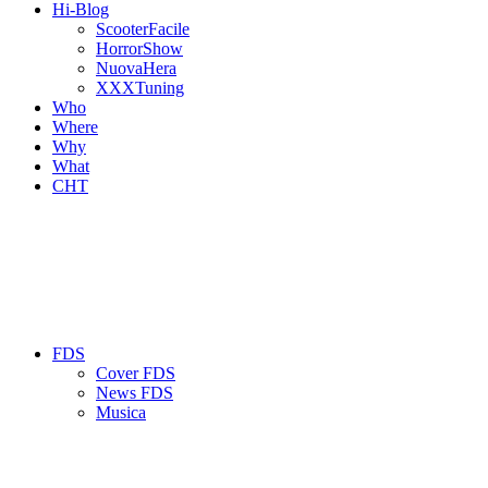
Hi-Blog
ScooterFacile
HorrorShow
NuovaHera
XXXTuning
Who
Where
Why
What
CHT
FDS
Cover FDS
News FDS
Musica