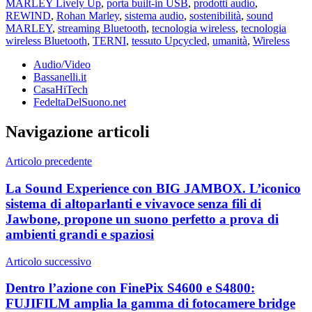
MARLEY Lively Up
,
porta built-in USB
,
prodotti audio
,
REWIND
,
Rohan Marley
,
sistema audio
,
sostenibilità
,
sound
MARLEY
,
streaming Bluetooth
,
tecnologia wireless
,
tecnologia
wireless Bluetooth
,
TERNI
,
tessuto Upcycled
,
umanità
,
Wireless
Audio/Video
Bassanelli.it
CasaHiTech
FedeltaDelSuono.net
Navigazione articoli
Articolo precedente
La Sound Experience con BIG JAMBOX. L’iconico
sistema di altoparlanti e vivavoce senza fili di
Jawbone, propone un suono perfetto a prova di
ambienti grandi e spaziosi
Articolo successivo
Dentro l’azione con FinePix S4600 e S4800:
FUJIFILM amplia la gamma di fotocamere bridge