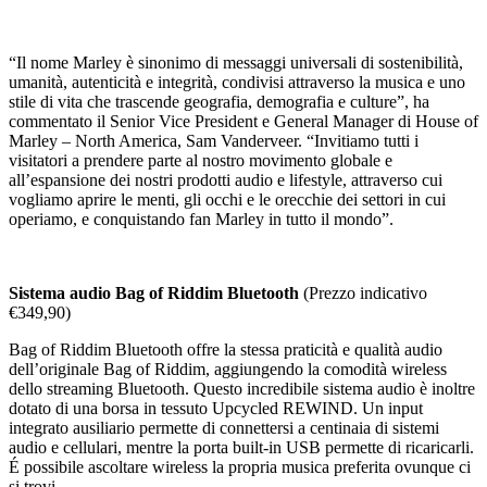
“Il nome Marley è sinonimo di messaggi universali di sostenibilità,
umanità, autenticità e integrità, condivisi attraverso la musica e uno
stile di vita che trascende geografia, demografia e culture”, ha
commentato il Senior Vice President e General Manager di House of
Marley – North America, Sam Vanderveer. “Invitiamo tutti i
visitatori a prendere parte al nostro movimento globale e
all’espansione dei nostri prodotti audio e lifestyle, attraverso cui
vogliamo aprire le menti, gli occhi e le orecchie dei settori in cui
operiamo, e conquistando fan Marley in tutto il mondo”.
Sistema audio Bag of Riddim Bluetooth
(Prezzo indicativo
€349,90)
Bag of Riddim Bluetooth offre la stessa praticità e qualità audio
dell’originale Bag of Riddim, aggiungendo la comodità wireless
dello streaming Bluetooth. Questo incredibile sistema audio è inoltre
dotato di una borsa in tessuto Upcycled REWIND. Un input
integrato ausiliario permette di connettersi a centinaia di sistemi
audio e cellulari, mentre la porta built-in USB permette di ricaricarli.
É possibile ascoltare wireless la propria musica preferita ovunque ci
si trovi.