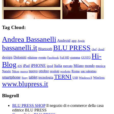
Tag Cloud:
Andrea Bassanelli
Android
app
Apple
bassanelli.it
BLU PRESS
Bluetooth
chef
cloud
Hi-
design
Dolomiti
gamma
edizione
evento
Facebook
Full HD
GUSTO
Blog
iPHONE
Italia
iPad
Milano
mondo
musica
ipod
mercato
iOS
ottobre
Natale
nuovo
Roma
Nikon
nuova
prodotti
prodotto
san valentino
TERNI
smartphone
tablet
tecnologia
Wireless
USB
Windows 8
Sony
www.blupress.it
Blogroll
BLU PRESS SHOP
Il negozio di e-commerce della casa
editrice BLU PRESS