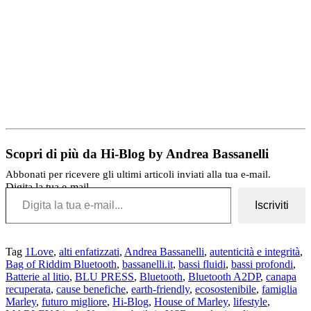
Scopri di più da Hi-Blog by Andrea Bassanelli
Abbonati per ricevere gli ultimi articoli inviati alla tua e-mail.
Digita la tua e-mail...
Iscriviti
Tag
1Love
,
alti enfatizzati
,
Andrea Bassanelli
,
autenticità e integrità
,
Bag of Riddim Bluetooth
,
bassanelli.it
,
bassi fluidi
,
bassi profondi
,
Batterie al litio
,
BLU PRESS
,
Bluetooth
,
Bluetooth A2DP
,
canapa
recuperata
,
cause benefiche
,
earth-friendly
,
ecosostenibile
,
famiglia
Marley
,
futuro migliore
,
Hi-Blog
,
House of Marley
,
lifestyle
,