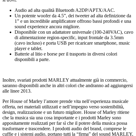
Audio ad alta qualità Bluetooth A2DP/APTX/AAC.
Un potente woofer da 4.5”, dei tweeter ad alta definizione da
1” e un incredibile amplificatore offrono bassi profondi e una
sound experience ancora migliore.
Disponibile con un adattatore universale (100-240VAC), cavo
di alimentazione region-specific, input frontale da 3.5mm
(cavo incluso) e porta USB per ricaricare smartphone, music
player e tablet.
Batterie al litio e borse per il trasporto in diversi colori
disponibili a parte.
Inoltre, svariati prodotti MARLEY attualmente già in commercio,
saranno disponibili anche in altri colori che andranno ad aggiungersi
alle linee 2013.
Per House of Marley l’amore prende vita nell’esperienza musicale
offerta, nei materiali utilizzati e nell’impegno verso sostenibilità,
design, realizzazione e un futuro migliore. House of Marley ritiene
che la musica sia una cosa importante e i prodotti Marley sono
appositamente realizzati per far sì che il potere della musica possa
trasformare e trascendere. I prodotti audio del brand, comprese le
cuffie e i sistemi audio, portano tutti la “firma” del sound MARLEY,