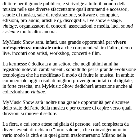
di fiere per il grande pubblico, e si rivolge a tutto il mondo della
musica nelle sue diverse sfaccettature quali strumenti e accessori,
scuole di musica, sale di registrazione, software e computer,
edizioni, pro-audio, artisti e dj, discografia, live show e stage,
vintage
, organizzatori di concerti, associazioni e media, luci,
sound
system
e molto altro ancora.
MyMusic Show sarà, infatti, una grande opportunità per
vivere
un’esperienza musicale unica
che comprenderà, tra l’altro, demo
live, incontri con artisti, workshop, concerti e film.
La kermesse è dedicata a un settore che negli ultimi anni ha
registrato notevoli cambiamenti, soprattutto per la grande evoluzione
tecnologica che ha modificato il modo di fruire la musica. In ambito
commerciale oggi i risultati migliori provengono infatti dal digitale,
in forte crescita, ma MyMusic Show dedicherà attenzione anche al
collezionismo
vintage
.
MyMusic Show sarà inoltre una grande opportunità per discutere
dello stato dell’arte della musica e per cercare di capire verso quali
direzioni si muove il settore.
La fiera, a cui sono attese migliaia di persone, sarà completata da
diversi eventi di richiamo “fuori salone”, che coinvolgeranno in
vario modo la città e in quei giorni trasformeranno Milano nella