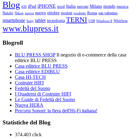
Blog
iPHONE
Italia
iPad
Milano
mondo
musica
ipod
mercato
iOS
ottobre
Natale
nuovo
Roma
Nikon
nuova
prodotti
prodotto
san valentino
TERNI
smartphone
tablet
tecnologia
Wireless
USB
Windows 8
Sony
www.blupress.it
Blogroll
BLU PRESS SHOP
Il negozio di e-commerce della casa
editrice BLU PRESS
Casa editrice BLU PRESS
Casa editrice EDIBLU
Casa HI-TECH
Costruire HIFI
Fedeltà del Suono
I Quaderni di Costruire HIFI
Le Guide di Fedeltà del Suono
Nuova HERA
Percorsi Sonori: la fiera dell'Hi-Fi italiana!
Statistiche del Blog
374.403 click