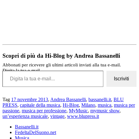
Scopri di più da Hi-Blog by Andrea Bassanelli
Abbonati per ricevere gli ultimi articoli inviati alla tua e-mail.
Digita la tua e-mail...
Iscriviti
Tag
17 novembre 2013
,
Andrea Bassanelli
,
bassanelli.it
,
BLU
PRESS
,
capitale della musica
,
Hi-Blog
,
Milano
,
musica
,
musica per
passione
,
musica per professione
,
MyMusic
,
mymusic show
,
un’esperienza musicale
,
vintage
,
www.blupress.it
Bassanelli.it
FedeltaDelSuono.net
Musica