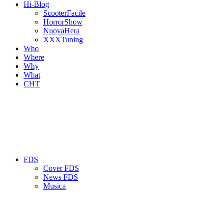
Hi-Blog
ScooterFacile
HorrorShow
NuovaHera
XXXTuning
Who
Where
Why
What
CHT
FDS
Cover FDS
News FDS
Musica