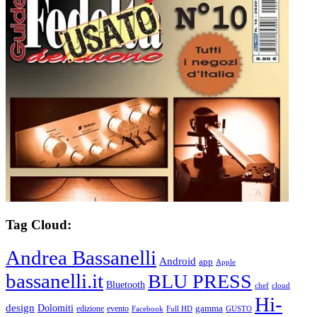
Tag Cloud:
Andrea Bassanelli
Android
app
Apple
bassanelli.it
BLU PRESS
Bluetooth
chef
cloud
Hi-
design
Dolomiti
gamma
edizione
evento
Facebook
Full HD
GUSTO