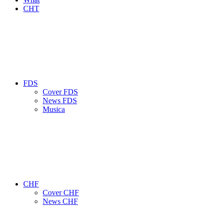
CHT
FDS
Cover FDS
News FDS
Musica
CHF
Cover CHF
News CHF