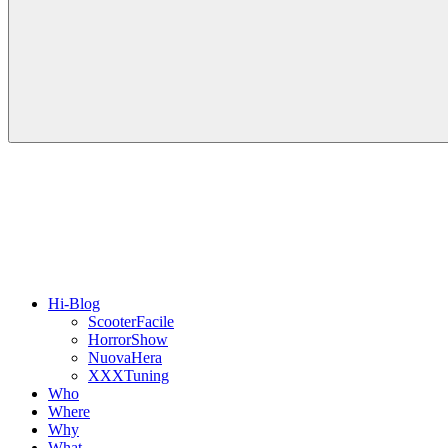
Hi-Blog
ScooterFacile
HorrorShow
NuovaHera
XXXTuning
Who
Where
Why
What