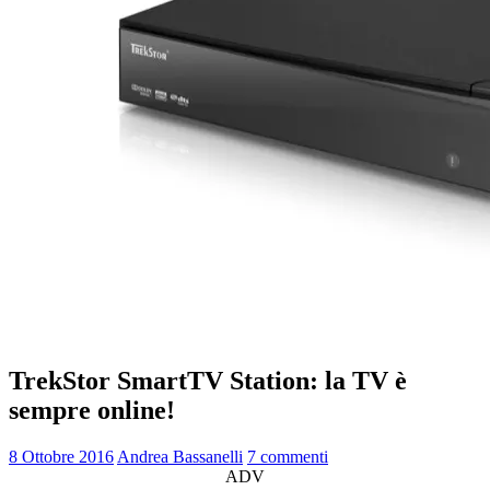
TrekStor SmartTV Station: la TV è
sempre online!
8 Ottobre 2016
Andrea Bassanelli
7 commenti
ADV