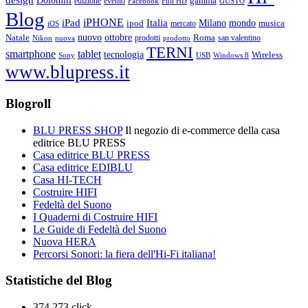
Dolomiti
gamma
edizione
evento
Facebook
Full HD
GUSTO
Blog
iPHONE
Italia
iPad
Milano
mondo
musica
ipod
mercato
iOS
ottobre
Natale
nuovo
Roma
Nikon
nuova
prodotti
prodotto
san valentino
TERNI
smartphone
tablet
tecnologia
Wireless
USB
Windows 8
Sony
www.blupress.it
Blogroll
BLU PRESS SHOP
Il negozio di e-commerce della casa
editrice BLU PRESS
Casa editrice BLU PRESS
Casa editrice EDIBLU
Casa HI-TECH
Costruire HIFI
Fedeltà del Suono
I Quaderni di Costruire HIFI
Le Guide di Fedeltà del Suono
Nuova HERA
Percorsi Sonori: la fiera dell'Hi-Fi italiana!
Statistiche del Blog
374.273 click