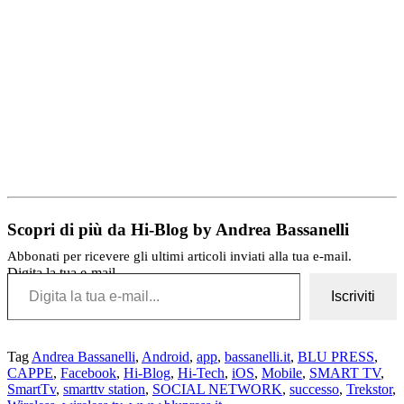
Scopri di più da Hi-Blog by Andrea Bassanelli
Abbonati per ricevere gli ultimi articoli inviati alla tua e-mail.
Digita la tua e-mail...
Iscriviti
Tag
Andrea Bassanelli
,
Android
,
app
,
bassanelli.it
,
BLU PRESS
,
CAPPE
,
Facebook
,
Hi-Blog
,
Hi-Tech
,
iOS
,
Mobile
,
SMART TV
,
SmartTv
,
smarttv station
,
SOCIAL NETWORK
,
successo
,
Trekstor
,