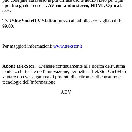
può collegare attraverso le più diffuse uscite audio/video per ogni
tipo di segnale in uscita:
AV con audio stereo, HDMI, Optical,
ecc..
TrekStor SmartTV Station
prezzo al pubblico consigliato di €
99,00
.
Per maggiori informazioni:
www.trekstor.it
About TrekStor –
L’essere continuamente alla ricerca dell’ultima
tendenza hi-tech e dell’innovazione, permette a TrekStor GmbH di
vantare una vasta gamma di prodotti di elettronica di consumo e
tecnologie dell’informazione.
ADV