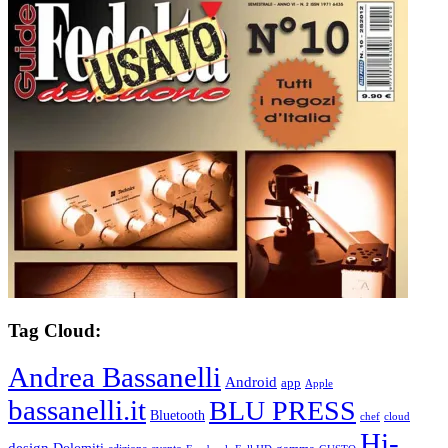
Tag Cloud:
Andrea Bassanelli
Android
app
Apple
bassanelli.it
BLU PRESS
Bluetooth
chef
cloud
Hi-
design