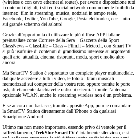
(wireless o con cavo ethernet al router), per avere a disposizione tutti
i contenuti digitali, i siti ed i social network comunemente fruibili da
internet: film in streaming, musica, notiziari in tempo reale,
Facebook, Twitter, YouTube, Google, Posta elettronica, ecc.. tutto
sul grande schermo del salotto!
Grazie all’opportunità di utilizzare le più diffuse APP italiane
preinstallate come Corriere della Sera – Gazzetta della Sport –
ClassNews – ClassLife – Class – Film.it – Meteo.it, con Smart TV
si può usufruire di contenuti di grandissimo interesse su argomenti
quali arte, attualità, cinema, ristoranti, moda, sport e molto altro
ancora.
Ma SmartTV Station è soprattutto un completo player multimediale,
dal quale accedere a tutti i video, le foto o i brani musicali
memorizzati sui computer della vostra rete, oppure tramite le porte
usb, direttamente da chiavette o dischi esterni. Tramite l’antenna
opzionale WLAN, anche lo streaming wireless non è un problema.
E se ancora non bastasse, tramite apposite App, potrete comandare
la SmartTV Station direttamente dall’iPhone o da qualsiasi
Smartphone Android.
Ultimo ma non meno importante, essendo privo di ventole per il
raffreddamento,
TrekStor SmartTV
è totalmente silenzioso, e si