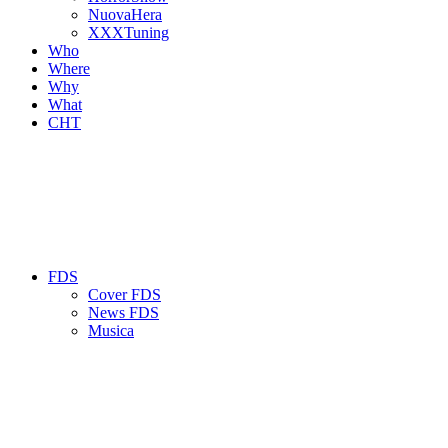
NuovaHera
XXXTuning
Who
Where
Why
What
CHT
FDS
Cover FDS
News FDS
Musica