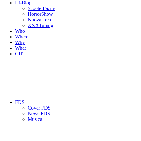
Hi-Blog
ScooterFacile
HorrorShow
NuovaHera
XXXTuning
Who
Where
Why
What
CHT
FDS
Cover FDS
News FDS
Musica