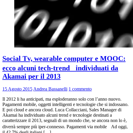
Social Tv, wearable computer e MOOC:
ecco alcuni tech-trend individuati da
Akamai per il 2013
15 Agosto 2015
Andrea Bassanelli
1 commento
Il 2012 li ha anticipati, ma esploderanno solo con l’anno nuovo.
Pagamenti mobile, oggetti intelligenti e tecnologie che si indossano.
E poi cloud e ancora cloud. Luca Collacciani, Sales Manager di
Akamai ha individuato alcuni trend e tecnologie destinati a
caratterizzare il 2013, segnali di un mondo che, se ancora non lo è,
diverrà sempre più iper-connesso. Pagamenti via mobile Ad oggi,
il 42.7% degli italiani […]