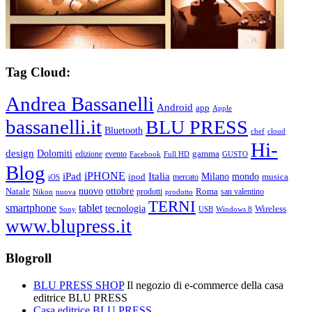
Tag Cloud:
Andrea Bassanelli
Android
app
Apple
bassanelli.it
BLU PRESS
Bluetooth
chef
cloud
Hi-
design
Dolomiti
gamma
edizione
evento
Facebook
Full HD
GUSTO
Blog
iPHONE
Italia
iPad
Milano
mondo
musica
ipod
mercato
iOS
ottobre
Natale
nuovo
Roma
Nikon
nuova
prodotti
prodotto
san valentino
TERNI
smartphone
tablet
tecnologia
Wireless
USB
Windows 8
Sony
www.blupress.it
Blogroll
BLU PRESS SHOP
Il negozio di e-commerce della casa
editrice BLU PRESS
Casa editrice BLU PRESS