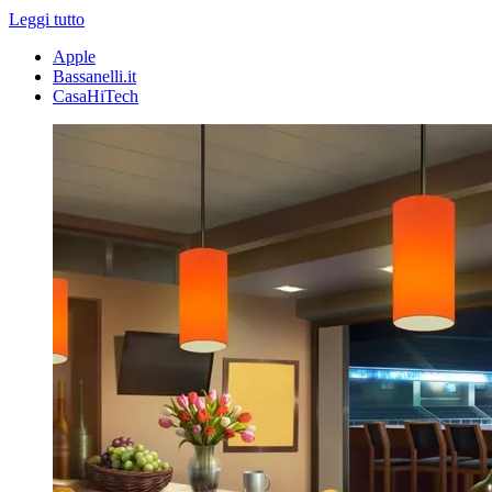
Leggi tutto
Apple
Bassanelli.it
CasaHiTech