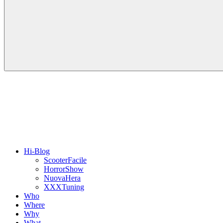
Hi-Blog
ScooterFacile
HorrorShow
NuovaHera
XXXTuning
Who
Where
Why
What