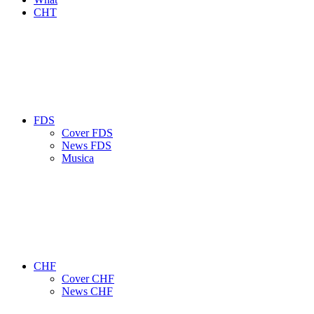
CHT
FDS
Cover FDS
News FDS
Musica
CHF
Cover CHF
News CHF