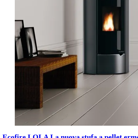
Ecofire LOLA La nuova stufa a pellet erme