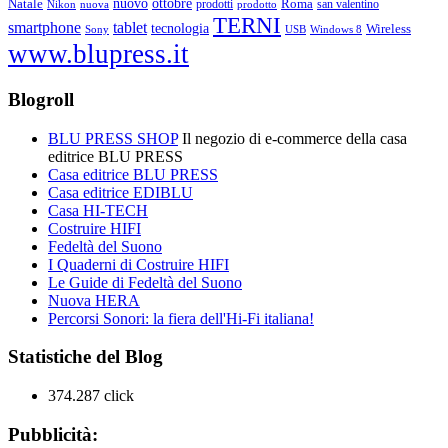
ottobre
Natale
nuovo
Roma
Nikon
nuova
prodotti
prodotto
san valentino
TERNI
smartphone
tablet
tecnologia
Wireless
USB
Windows 8
Sony
www.blupress.it
Blogroll
BLU PRESS SHOP
Il negozio di e-commerce della casa
editrice BLU PRESS
Casa editrice BLU PRESS
Casa editrice EDIBLU
Casa HI-TECH
Costruire HIFI
Fedeltà del Suono
I Quaderni di Costruire HIFI
Le Guide di Fedeltà del Suono
Nuova HERA
Percorsi Sonori: la fiera dell'Hi-Fi italiana!
Statistiche del Blog
374.287 click
Pubblicità: