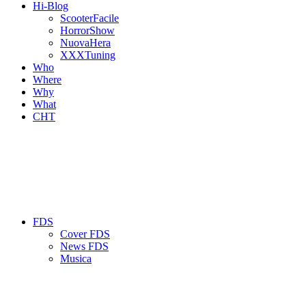
Hi-Blog
ScooterFacile
HorrorShow
NuovaHera
XXXTuning
Who
Where
Why
What
CHT
FDS
Cover FDS
News FDS
Musica