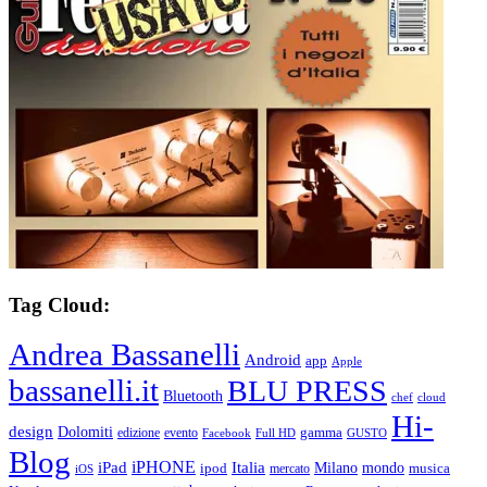
Tag Cloud:
Andrea Bassanelli
Android
app
Apple
bassanelli.it
BLU PRESS
Bluetooth
chef
cloud
Hi-
design
Dolomiti
gamma
edizione
evento
Facebook
Full HD
GUSTO
Blog
iPHONE
Italia
iPad
Milano
mondo
musica
ipod
mercato
iOS