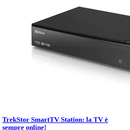
TrekStor SmartTV Station: la TV è
sempre online!