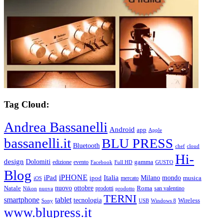
Tag Cloud:
Andrea Bassanelli
Android
app
Apple
bassanelli.it
BLU PRESS
Bluetooth
chef
cloud
Hi-
design
Dolomiti
gamma
edizione
evento
Facebook
Full HD
GUSTO
Blog
iPHONE
Italia
iPad
Milano
mondo
musica
ipod
mercato
iOS
ottobre
Natale
nuovo
Roma
Nikon
nuova
prodotti
prodotto
san valentino
TERNI
smartphone
tablet
tecnologia
Wireless
USB
Windows 8
Sony
www.blupress.it