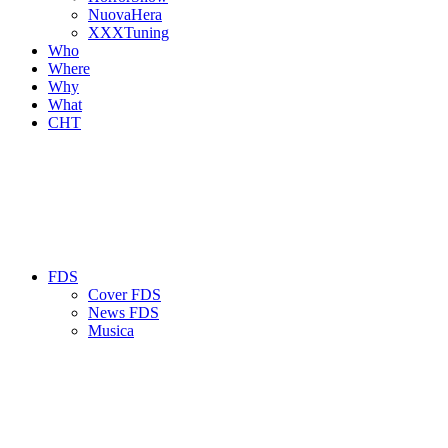
NuovaHera
XXXTuning
Who
Where
Why
What
CHT
FDS
Cover FDS
News FDS
Musica