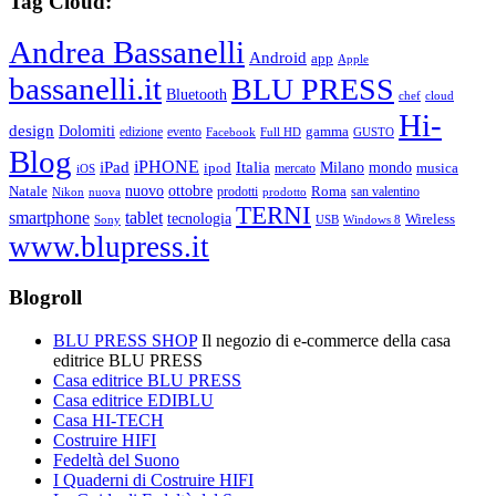
Tag Cloud:
Andrea Bassanelli
Android
app
Apple
bassanelli.it
BLU PRESS
Bluetooth
chef
cloud
Hi-
design
Dolomiti
gamma
edizione
evento
Facebook
Full HD
GUSTO
Blog
iPHONE
Italia
iPad
Milano
mondo
musica
ipod
mercato
iOS
ottobre
Natale
nuovo
Roma
Nikon
nuova
prodotti
prodotto
san valentino
TERNI
smartphone
tablet
tecnologia
Wireless
USB
Windows 8
Sony
www.blupress.it
Blogroll
BLU PRESS SHOP
Il negozio di e-commerce della casa
editrice BLU PRESS
Casa editrice BLU PRESS
Casa editrice EDIBLU
Casa HI-TECH
Costruire HIFI
Fedeltà del Suono
I Quaderni di Costruire HIFI