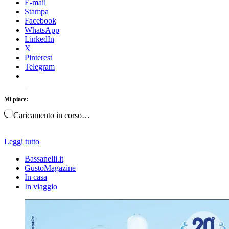
E-mail
Stampa
Facebook
WhatsApp
LinkedIn
X
Pinterest
Telegram
Mi piace:
Caricamento in corso…
Leggi tutto
Bassanelli.it
GustoMagazine
In casa
In viaggio