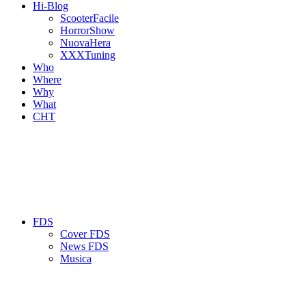
Hi-Blog
ScooterFacile
HorrorShow
NuovaHera
XXXTuning
Who
Where
Why
What
CHT
FDS
Cover FDS
News FDS
Musica