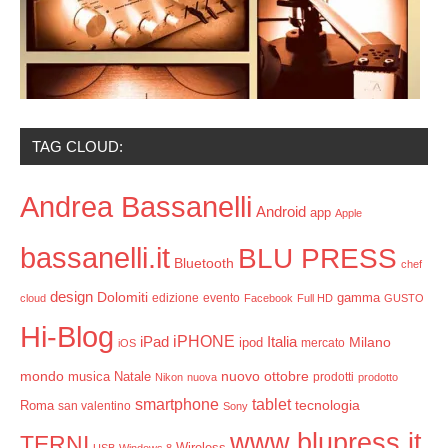
TAG CLOUD:
Andrea Bassanelli
Android
app
Apple
bassanelli.it
BLU PRESS
Bluetooth
chef
design
Dolomiti
gamma
edizione
evento
cloud
Facebook
Full HD
GUSTO
Hi-Blog
iPHONE
Italia
iPad
Milano
ipod
mercato
iOS
mondo
ottobre
musica
Natale
nuovo
prodotti
Nikon
nuova
prodotto
smartphone
tablet
tecnologia
Roma
san valentino
Sony
www.blupress.it
TERNI
Wireless
USB
Windows 8