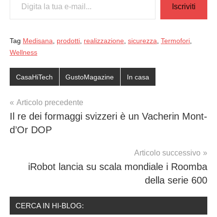
Iscriviti
Tag
Medisana
,
prodotti
,
realizzazione
,
sicurezza
,
Termofori
,
Wellness
CasaHiTech
GustoMagazine
In casa
Navigazione
Articolo precedente
Il re dei formaggi svizzeri è un Vacherin Mont-
articoli
d’Or DOP
Articolo successivo
iRobot lancia su scala mondiale i Roomba
della serie 600
CERCA IN HI-BLOG: