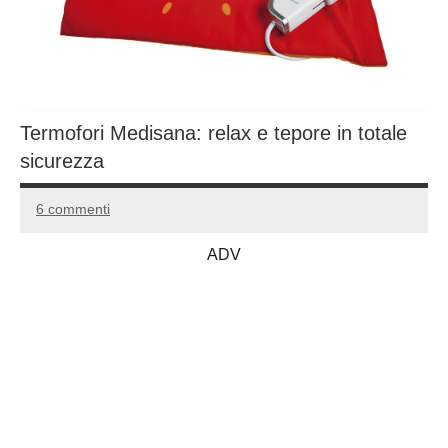
Termofori Medisana: relax e tepore in totale
sicurezza
6 commenti
25
Andrea
Ottobre
Bassanelli
ADV
2016