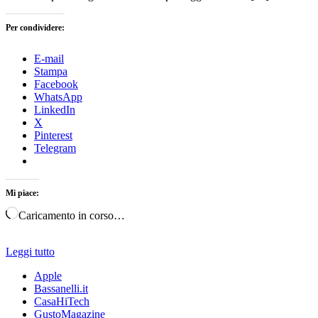
Per condividere:
E-mail
Stampa
Facebook
WhatsApp
LinkedIn
X
Pinterest
Telegram
Mi piace:
Caricamento in corso…
Leggi tutto
Apple
Bassanelli.it
CasaHiTech
GustoMagazine