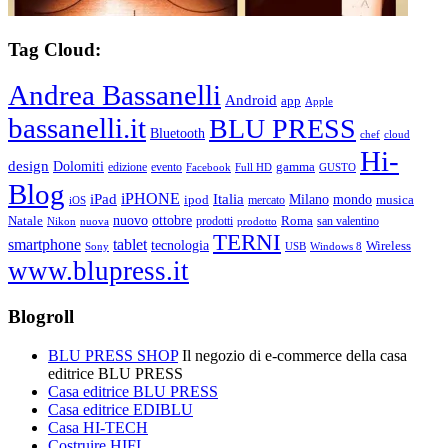
Tag Cloud:
Andrea Bassanelli
Android
app
Apple
bassanelli.it
BLU PRESS
Bluetooth
chef
cloud
Hi-
design
Dolomiti
gamma
edizione
evento
Facebook
Full HD
GUSTO
Blog
iPHONE
Italia
iPad
Milano
mondo
musica
ipod
mercato
iOS
ottobre
Natale
nuovo
Roma
Nikon
nuova
prodotti
prodotto
san valentino
TERNI
smartphone
tablet
tecnologia
Wireless
USB
Windows 8
Sony
www.blupress.it
Blogroll
BLU PRESS SHOP
Il negozio di e-commerce della casa
editrice BLU PRESS
Casa editrice BLU PRESS
Casa editrice EDIBLU
Casa HI-TECH
Costruire HIFI