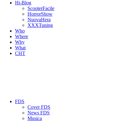
Hi-Blog
ScooterFacile
HorrorShow
NuovaHera
XXXTuning
Who
Where
Why
What
CHT
FDS
Cover FDS
News FDS
Musica