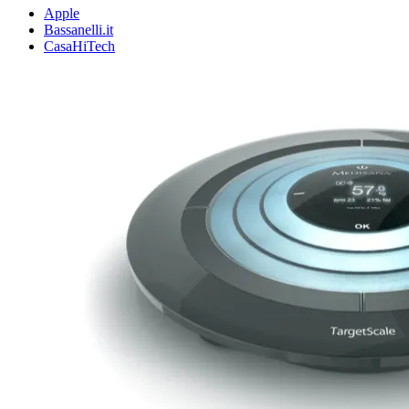
Apple
Bassanelli.it
CasaHiTech