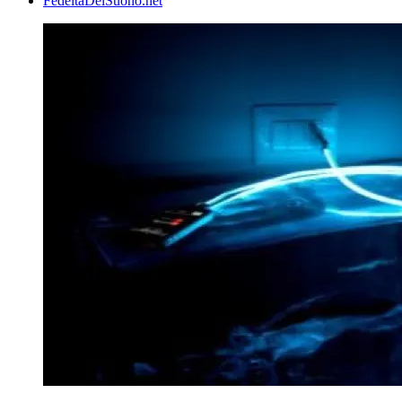
FedeltaDelSuono.net