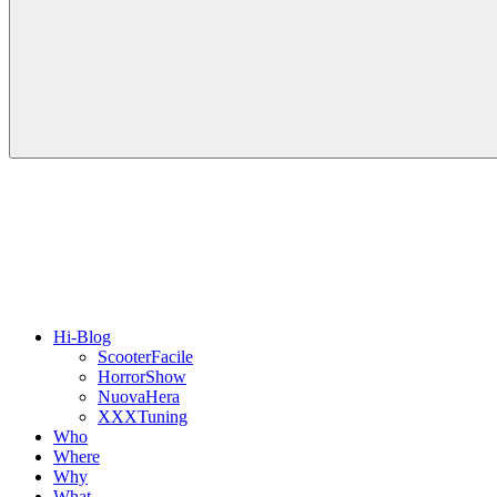
Hi-Blog
ScooterFacile
HorrorShow
NuovaHera
XXXTuning
Who
Where
Why
What