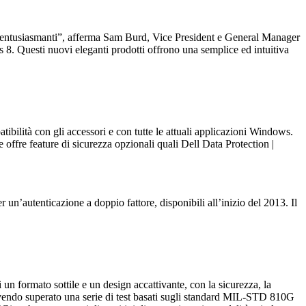
ed entusiasmanti”, afferma Sam Burd, Vice President e General Manager
. Questi nuovi eleganti prodotti offrono una semplice ed intuitiva
tibilità con gli accessori e con tutte le attuali applicazioni Windows.
 e offre feature di sicurezza opzionali quali
Dell Data Protection |
r un’autenticazione a doppio fattore, disponibili all’inizio del 2013. Il
 un formato sottile e un design accattivante, con la sicurezza, la
 – avendo superato una serie di test basati sugli standard MIL-STD 810G