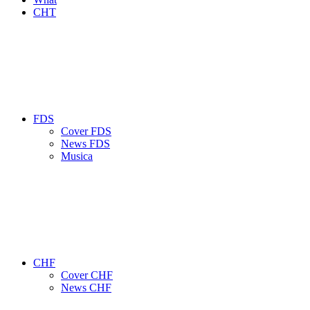
CHT
FDS
Cover FDS
News FDS
Musica
CHF
Cover CHF
News CHF