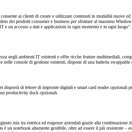
onsente ai clienti di creare e utilizzare contenuti in modalità nuove 
o dei prodotti consumer e business per sfruttare al massimo Windows 8
ti IT e un accesso a dati e applicazioni in ogni momento e in ogni luogo”.
ezza negli ambienti IT esistenti e offre ricche feature multimediali, compa
isce nelle console di gestione esistenti, dispone di una batteria swappable
et disporrà di lettore di impronte digitali e smart card reader opzionali pe
e un productivity dock opzionali.
 giusto mix tra estetica ed esigenze aziendali grazie alla combinazione di
430u è un notebook altamente gestibile, oltre ad essere il più resistente