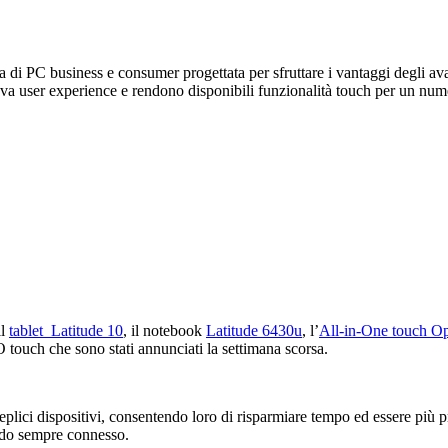
i PC business e consumer progettata per sfruttare i vantaggi degli avan
va user experience e rendono disponibili funzionalità touch per un nume
il
tablet Latitude 10
, il notebook
Latitude 6430u
, l’
All-in-One touch O
O touch
che sono stati annunciati la settimana scorsa.
plici dispositivi, consentendo loro di risparmiare tempo ed essere più pro
ondo sempre connesso.