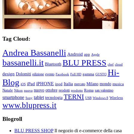
Tag Cloud:
Andrea Bassanelli
Android
app
Apple
bassanelli.it
BLU PRESS
Bluetooth
chef
cloud
Hi-
design
Dolomiti
gamma
edizione
evento
Facebook
Full HD
GUSTO
Blog
iPHONE
Italia
iPad
Milano
mondo
musica
ipod
mercato
iOS
ottobre
Natale
nuovo
Roma
Nikon
nuova
prodotti
prodotto
san valentino
TERNI
smartphone
tablet
tecnologia
Wireless
USB
Windows 8
Sony
www.blupress.it
Blogroll
BLU PRESS SHOP
Il negozio di e-commerce della casa