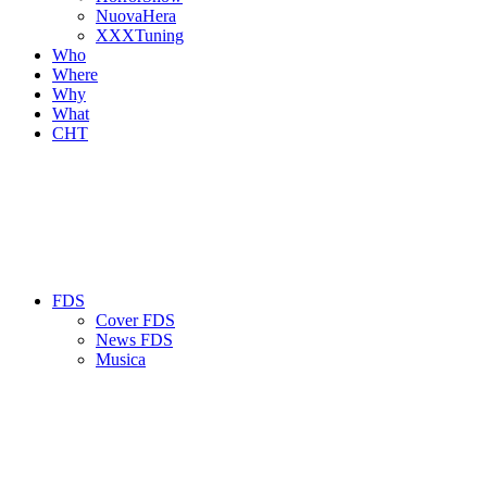
NuovaHera
XXXTuning
Who
Where
Why
What
CHT
FDS
Cover FDS
News FDS
Musica