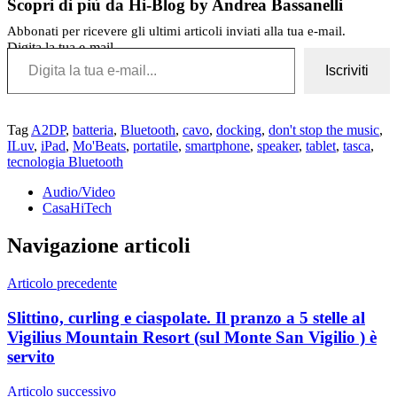
Scopri di più da Hi-Blog by Andrea Bassanelli
Abbonati per ricevere gli ultimi articoli inviati alla tua e-mail.
Digita la tua e-mail...
Iscriviti
Tag
A2DP
,
batteria
,
Bluetooth
,
cavo
,
docking
,
don't stop the music
,
ILuv
,
iPad
,
Mo'Beats
,
portatile
,
smartphone
,
speaker
,
tablet
,
tasca
,
tecnologia Bluetooth
Audio/Video
CasaHiTech
Navigazione articoli
Articolo precedente
Slittino, curling e ciaspolate. Il pranzo a 5 stelle al
Vigilius Mountain Resort (sul Monte San Vigilio ) è
servito
Articolo successivo