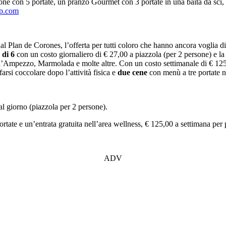
ne con 5 portate, un pranzo Gourmet con 3 portate in una baita da sci, 
p.com
l Plan de Corones, l’offerta per tutti coloro che hanno ancora voglia di s
 di 6
con un costo giornaliero di € 27,00 a piazzola (per 2 persone) e la 
d’Ampezzo, Marmolada e molte altre. Con un costo settimanale di € 125
arsi coccolare dopo l’attività fisica e
due cene
con menù a tre portate n
al giorno (piazzola per 2 persone).
ortate e un’entrata gratuita nell’area wellness, € 125,00 a settimana per
ADV