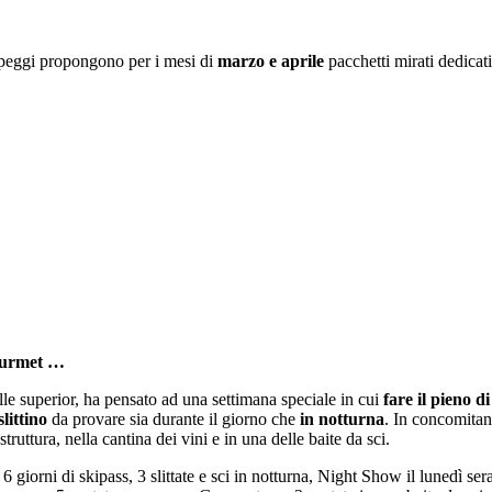
peggi propongono per i mesi di
marzo e aprile
pacchetti mirati dedicati
Gourmet …
elle superior, ha pensato ad una settimana speciale in cui
fare il pieno di
slittino
da provare sia durante il giorno che
in notturna
. In concomitan
struttura, nella cantina dei vini e in una delle baite da sci.
 giorni di skipass, 3 slittate e sci in notturna, Night Show il lunedì sera