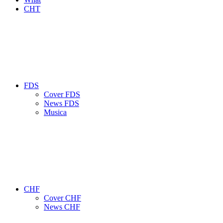
CHT
FDS
Cover FDS
News FDS
Musica
CHF
Cover CHF
News CHF