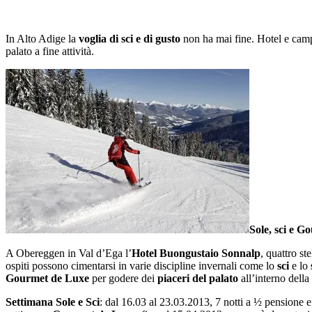
In Alto Adige la
voglia di sci e di gusto
non ha mai fine. Hotel e cam
palato a fine attività.
Sole, sci e 
A Obereggen in Val d’Ega l’
Hotel Buongustaio Sonnalp
, quattro st
ospiti possono cimentarsi in varie discipline invernali come lo
sci
e lo
Gourmet de Luxe
per godere dei
piaceri del palato
all’interno della 
Settimana Sole e Sci
: dal 16.03 al 23.03.2013, 7 notti a ½ pensione e 6