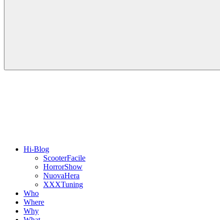
Hi-Blog
ScooterFacile
HorrorShow
NuovaHera
XXXTuning
Who
Where
Why
What