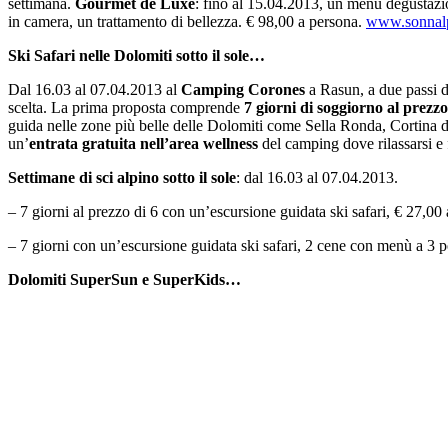
settimana.
Gourmet de Luxe
: fino al 15.04.2013, un menù degustazio
in camera, un trattamento di bellezza. € 98,00 a persona.
www.sonnal
Ski Safari nelle Dolomiti sotto il sole…
Dal 16.03 al 07.04.2013 al
Camping Corones
a Rasun, a due passi da
scelta. La prima proposta comprende
7 giorni di soggiorno al prezzo
guida nelle zone più belle delle Dolomiti come Sella Ronda, Cortina 
un’
entrata gratuita nell’area wellness
del camping dove rilassarsi e f
Settimane di sci alpino sotto il sole
: dal 16.03 al 07.04.2013.
– 7 giorni al prezzo di 6 con un’escursione guidata ski safari, € 27,00 
– 7 giorni con un’escursione guidata ski safari, 2 cene con menù a 3 p
Dolomiti SuperSun e SuperKids…