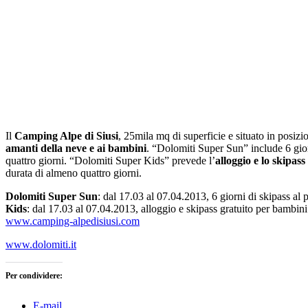
Il
Camping Alpe di Siusi
, 25mila mq di superficie e situato in posiz
amanti della neve e ai bambini
. “Dolomiti Super Sun” include 6 giorn
quattro giorni. “Dolomiti Super Kids” prevede l’
alloggio e lo skipas
durata di almeno quattro giorni.
Dolomiti Super Sun
: dal 17.03 al 07.04.2013, 6 giorni di skipass al 
Kids
: dal 17.03 al 07.04.2013, alloggio e skipass gratuito per bambini 
www.camping-alpedisiusi.com
www.dolomiti.it
Per condividere:
E-mail