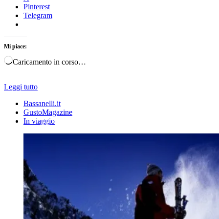
Pinterest
Telegram
Mi piace:
Caricamento in corso…
Leggi tutto
Bassanelli.it
GustoMagazine
In viaggio