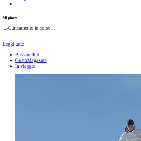
Mi piace:
Caricamento in corso…
Leggi tutto
Bassanelli.it
GustoMagazine
In viaggio