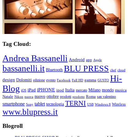
Tag Cloud:
Andrea Bassanelli
Android
app
Apple
bassanelli.it
BLU PRESS
Bluetooth
chef
cloud
Hi-
design
Dolomiti
gamma
edizione
evento
Facebook
Full HD
GUSTO
Blog
iPHONE
Italia
iPad
Milano
mondo
musica
ipod
mercato
iOS
ottobre
Natale
nuovo
Roma
Nikon
nuova
prodotti
prodotto
san valentino
TERNI
smartphone
tablet
tecnologia
Wireless
USB
Windows 8
Sony
www.blupress.it
Blogroll