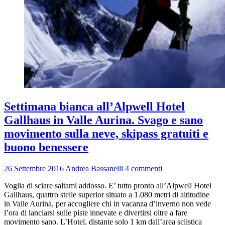
Settimana bianca all’Alpwell Hotel
Gallhaus in Valle Aurina. Svago e sano
movimento sulla neve, skipass gratuiti e
buono benessere
26 Settembre 2016
Andrea Bassanelli
4 commenti
Voglia di sciare saltami addosso. E’ tutto pronto all’Alpwell Hotel
Gallhaus, quattro stelle superior situato a 1.080 metri di altitudine
in Valle Aurina, per accogliere chi in vacanza d’inverno non vede
l’ora di lanciarsi sulle piste innevate e divertirsi oltre a fare
movimento sano. L’Hotel, distante solo 1 km dall’area sciistica