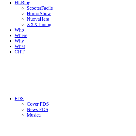
Hi-Blog
ScooterFacile
HorrorShow
NuovaHera
XXXTuning
Who
Where
Why
What
CHT
FDS
Cover FDS
News FDS
Musica