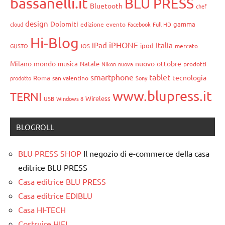
bassanelli.it
BLU PRESS
Bluetooth
chef
design
Dolomiti
gamma
cloud
edizione
evento
Facebook
Full HD
Hi-Blog
iPHONE
iPad
Italia
ipod
GUSTO
iOS
mercato
Milano
mondo
nuovo
ottobre
musica
Natale
Nikon
nuova
prodotti
smartphone
tablet
tecnologia
Roma
prodotto
san valentino
Sony
www.blupress.it
TERNI
Wireless
USB
Windows 8
BLOGROLL
BLU PRESS SHOP
Il negozio di e-commerce della casa
editrice BLU PRESS
Casa editrice BLU PRESS
Casa editrice EDIBLU
Casa HI-TECH
Costruire HIFI