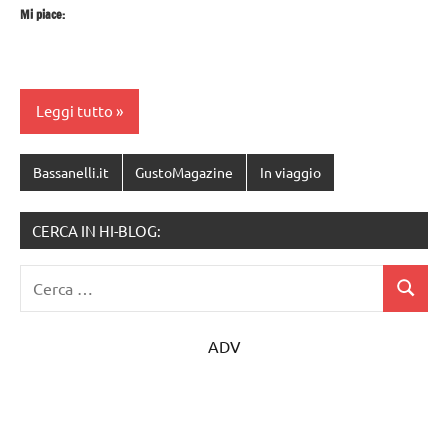
Mi piace:
Leggi tutto
Bassanelli.it
GustoMagazine
In viaggio
CERCA IN HI-BLOG:
Ricerca
Cerca
per:
ADV