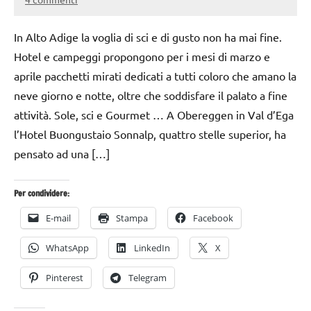
10
Andrea
Ottobre
Bassanelli
In Alto Adige la voglia di sci e di gusto non ha mai fine.
2016
Hotel e campeggi propongono per i mesi di marzo e
aprile pacchetti mirati dedicati a tutti coloro che amano la
neve giorno e notte, oltre che soddisfare il palato a fine
attività. Sole, sci e Gourmet … A Obereggen in Val d’Ega
l’Hotel Buongustaio Sonnalp, quattro stelle superior, ha
pensato ad una […]
Per condividere:
E-mail
Stampa
Facebook
WhatsApp
LinkedIn
X
Pinterest
Telegram