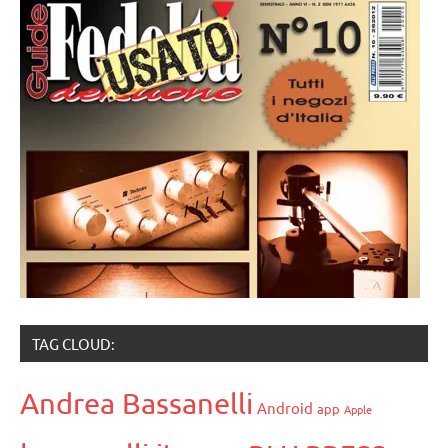
TAG CLOUD:
Andrea Bassanelli
Android
app
Apple