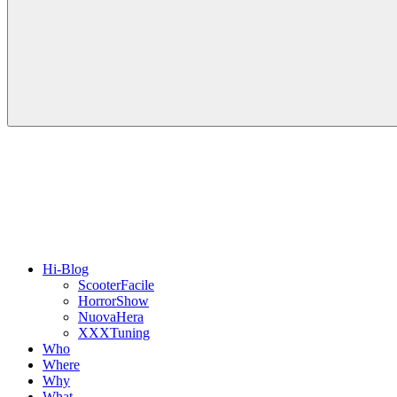
Hi-Blog
ScooterFacile
HorrorShow
NuovaHera
XXXTuning
Who
Where
Why
What