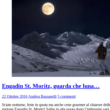
Engadin St. Moritz, guarda che luna…
22 Ottobre 2016
Andrea Bassanelli
5 commenti
Sciate notturne, feste in quota ma anche cene gourmet al chiarore delle
regione Engadin St. Moritz! Salire in alta quota dopo l’imbrunire sarà u