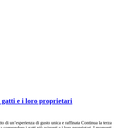
gatti e i loro proprietari
 di un’esperienza di gusto unica e raffinata Continua la terza
prendere i gatti più esigenti e i loro proprietari. I momenti