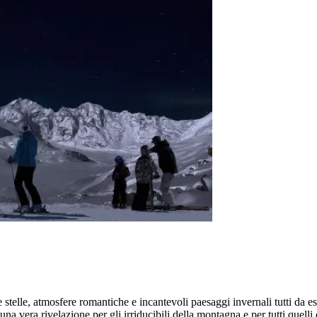
 stelle, atmosfere romantiche e incantevoli paesaggi invernali tutti da e
na vera rivelazione per gli irriducibili della montagna e per tutti quelli