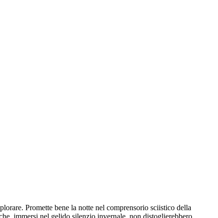
splorare. Promette bene la notte nel comprensorio sciistico della
 che, immersi nel gelido silenzio invernale, non distoglierebbero