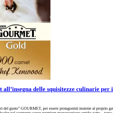
ll’insegna delle squisitezze culinarie per i 
i del gusto” GOURMET, per essere protagonisti insieme al proprio gatto
der nel segmento super-premium monoporzione umido gatto – torna a sor