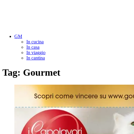
GM
In cucina
In casa
In viaggio
In cantina
Tag:
Gourmet