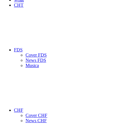
CHT
FDS
Cover FDS
News FDS
Musica
CHF
Cover CHF
News CHF