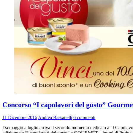
Concorso “I capolavori del gusto” Gourmet a
11 Dicembre 2016
Andrea Bassanelli
6 commenti
Da maggio a luglio arriva il secondo momento dedicato a “I Capolavor
edizione de “I capolavori del gusto” e GOURMET – brand di Purina lea