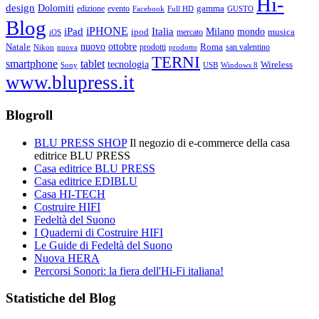
Hi-
design
Dolomiti
gamma
edizione
evento
Facebook
Full HD
GUSTO
Blog
iPHONE
Italia
iPad
Milano
mondo
musica
ipod
mercato
iOS
ottobre
Natale
nuovo
Roma
Nikon
nuova
prodotti
prodotto
san valentino
TERNI
smartphone
tablet
tecnologia
Wireless
USB
Windows 8
Sony
www.blupress.it
Blogroll
BLU PRESS SHOP
Il negozio di e-commerce della casa
editrice BLU PRESS
Casa editrice BLU PRESS
Casa editrice EDIBLU
Casa HI-TECH
Costruire HIFI
Fedeltà del Suono
I Quaderni di Costruire HIFI
Le Guide di Fedeltà del Suono
Nuova HERA
Percorsi Sonori: la fiera dell'Hi-Fi italiana!
Statistiche del Blog