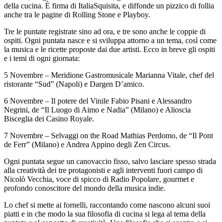
della cucina. È firma di ItaliaSquisita, e diffonde un pizzico di follia
anche tra le pagine di Rolling Stone e Playboy.
Tre le puntate registrate sino ad ora, e tre sono anche le coppie di
ospiti. Ogni puntata nasce e si sviluppa attorno a un tema, così come
la musica e le ricette proposte dai due artisti. Ecco in breve gli ospiti
e i temi di ogni giornata:
5 Novembre – Meridione Gastromusicale Marianna Vitale, chef del
ristorante “Sud” (Napoli) e Dargen D’amico.
6 Novembre – Il potere del Vinile Fabio Pisani e Alessandro
Negrini, de “Il Luogo di Aimo e Nadia” (Milano) e Alioscia
Bisceglia dei Casino Royale.
7 Novembre – Selvaggi on the Road Mathias Perdomo, de “Il Pont
de Ferr” (Milano) e Andrea Appino degli Zen Circus.
Ogni puntata segue un canovaccio fisso, salvo lasciare spesso strada
alla creatività dei tre protagonisti e agli interventi fuori campo di
Nicolò Vecchia, voce di spicco di Radio Popolare, gourmet e
profondo conoscitore del mondo della musica indie.
Lo chef si mette ai fornelli, raccontando come nascono alcuni suoi
piatti e in che modo la sua filosofia di cucina si lega al tema della