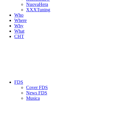
NuovaHera
XXXTuning
Who
Where
Why
What
CHT
FDS
Cover FDS
News FDS
Musica