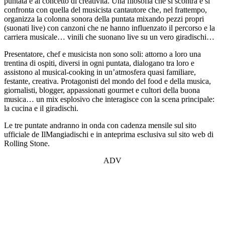
puntata e al concetto di creatività. Una filosofia che si scontra e si
confronta con quella del musicista cantautore che, nel frattempo,
organizza la colonna sonora della puntata mixando pezzi propri
(suonati live) con canzoni che ne hanno influenzato il percorso e la
carriera musicale… vinili che suonano live su un vero giradischi…
Presentatore, chef e musicista non sono soli: attorno a loro una
trentina di ospiti, diversi in ogni puntata, dialogano tra loro e
assistono al musical-cooking in un’atmosfera quasi familiare,
festante, creativa. Protagonisti del mondo del food e della musica,
giornalisti, blogger, appassionati gourmet e cultori della buona
musica… un mix esplosivo che interagisce con la scena principale:
la cucina e il giradischi.
Le tre puntate andranno in onda con cadenza mensile sul sito
ufficiale de IlMangiadischi e in anteprima esclusiva sul sito web di
Rolling Stone.
ADV