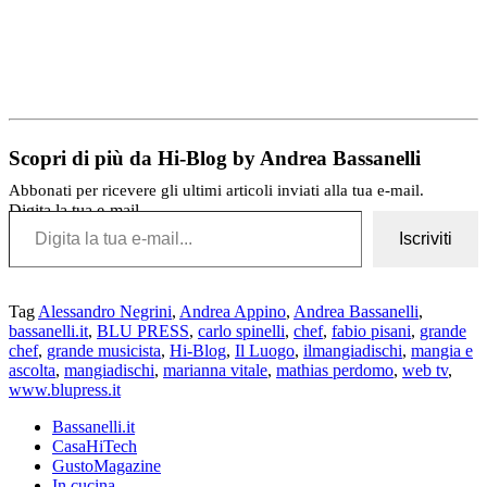
Scopri di più da Hi-Blog by Andrea Bassanelli
Abbonati per ricevere gli ultimi articoli inviati alla tua e-mail.
Digita la tua e-mail...
Iscriviti
Tag
Alessandro Negrini
,
Andrea Appino
,
Andrea Bassanelli
,
bassanelli.it
,
BLU PRESS
,
carlo spinelli
,
chef
,
fabio pisani
,
grande
chef
,
grande musicista
,
Hi-Blog
,
Il Luogo
,
ilmangiadischi
,
mangia e
ascolta
,
mangiadischi
,
marianna vitale
,
mathias perdomo
,
web tv
,
www.blupress.it
Bassanelli.it
CasaHiTech
GustoMagazine
In cucina