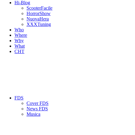
Hi-Blog
ScooterFacile
HorrorShow
NuovaHera
XXXTuning
Who
Where
Why
What
CHT
FDS
Cover FDS
News FDS
Musica