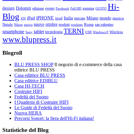
Hi-
design
Dolomiti
gamma
edizione
evento
Facebook
Full HD
GUSTO
Blog
iPHONE
Italia
iPad
Milano
mondo
musica
ipod
mercato
iOS
ottobre
Natale
nuovo
Roma
Nikon
nuova
prodotti
prodotto
san valentino
TERNI
smartphone
tablet
tecnologia
Wireless
USB
Windows 8
Sony
www.blupress.it
Blogroll
BLU PRESS SHOP
Il negozio di e-commerce della casa
editrice BLU PRESS
Casa editrice BLU PRESS
Casa editrice EDIBLU
Casa HI-TECH
Costruire HIFI
Fedeltà del Suono
I Quaderni di Costruire HIFI
Le Guide di Fedeltà del Suono
Nuova HERA
Percorsi Sonori: la fiera dell'Hi-Fi italiana!
Statistiche del Blog