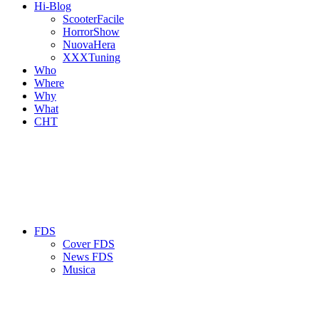
Hi-Blog
ScooterFacile
HorrorShow
NuovaHera
XXXTuning
Who
Where
Why
What
CHT
FDS
Cover FDS
News FDS
Musica