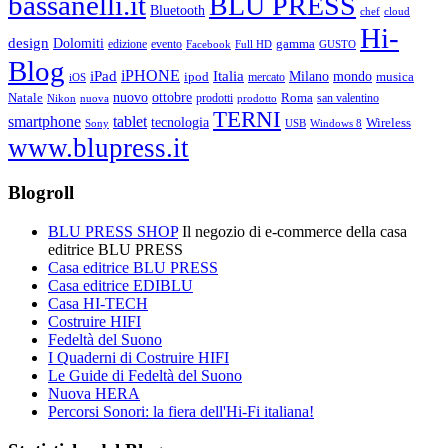
bassanelli.it
BLU PRESS
Bluetooth
chef
cloud
Hi-
design
Dolomiti
gamma
edizione
evento
Facebook
Full HD
GUSTO
Blog
iPHONE
Italia
iPad
Milano
mondo
musica
ipod
mercato
iOS
ottobre
Natale
nuovo
Roma
Nikon
nuova
prodotti
prodotto
san valentino
TERNI
smartphone
tablet
tecnologia
Wireless
USB
Windows 8
Sony
www.blupress.it
Blogroll
BLU PRESS SHOP
Il negozio di e-commerce della casa
editrice BLU PRESS
Casa editrice BLU PRESS
Casa editrice EDIBLU
Casa HI-TECH
Costruire HIFI
Fedeltà del Suono
I Quaderni di Costruire HIFI
Le Guide di Fedeltà del Suono
Nuova HERA
Percorsi Sonori: la fiera dell'Hi-Fi italiana!