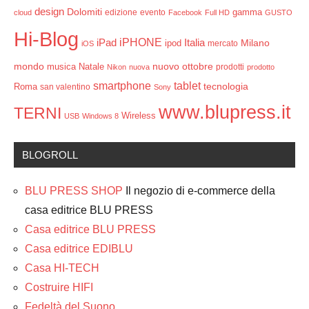
design
Dolomiti
gamma
edizione
evento
cloud
Facebook
Full HD
GUSTO
Hi-Blog
iPHONE
Italia
iPad
Milano
ipod
mercato
iOS
mondo
ottobre
musica
Natale
nuovo
prodotti
Nikon
nuova
prodotto
smartphone
tablet
tecnologia
Roma
san valentino
Sony
www.blupress.it
TERNI
Wireless
USB
Windows 8
BLOGROLL
BLU PRESS SHOP
Il negozio di e-commerce della
casa editrice BLU PRESS
Casa editrice BLU PRESS
Casa editrice EDIBLU
Casa HI-TECH
Costruire HIFI
Fedeltà del Suono