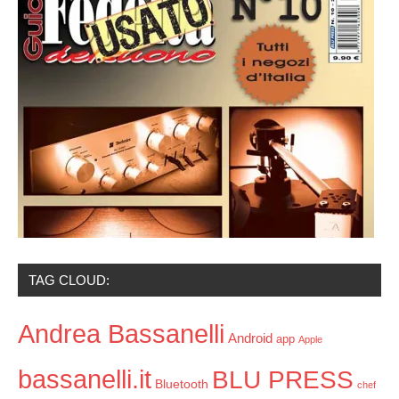
TAG CLOUD:
Andrea Bassanelli
Android
app
Apple
bassanelli.it
BLU PRESS
Bluetooth
chef