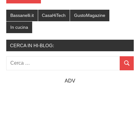
Bassanelli.it
CasaHiTech
GustoMagazine
In cucina
CERCA IN HI-BLOG:
Ricerca
Cerca
per:
ADV