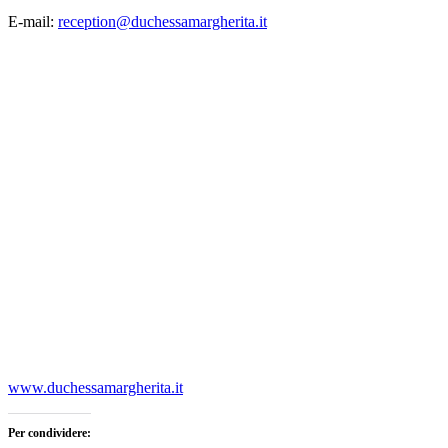
E-mail:
reception@duchessamargherita.it
www.duchessamargherita.it
Per condividere: