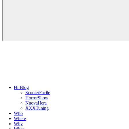
Hi-Blog
ScooterFacile
HorrorShow
NuovaHera
XXXTuning
Who
Where
Why
What