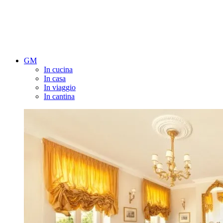
GM
In cucina
In casa
In viaggio
In cantina