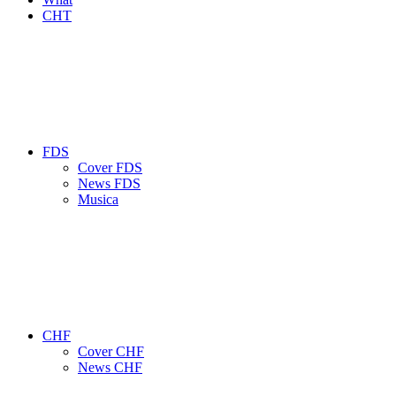
CHT
FDS
Cover FDS
News FDS
Musica
CHF
Cover CHF
News CHF