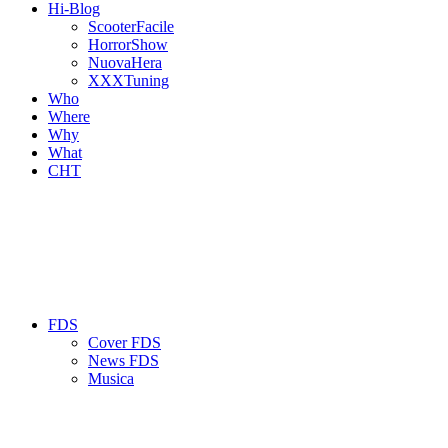
Hi-Blog
ScooterFacile
HorrorShow
NuovaHera
XXXTuning
Who
Where
Why
What
CHT
FDS
Cover FDS
News FDS
Musica