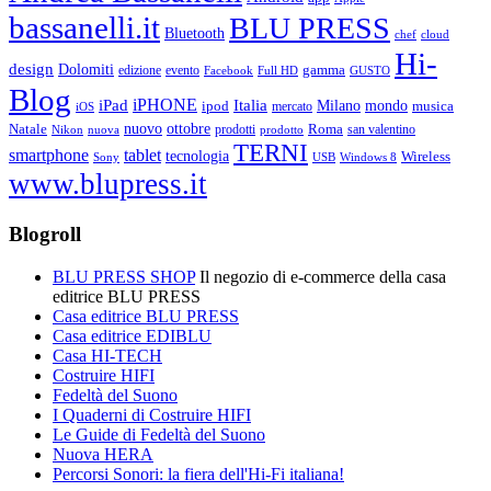
bassanelli.it
BLU PRESS
Bluetooth
chef
cloud
Hi-
design
Dolomiti
gamma
edizione
evento
Facebook
Full HD
GUSTO
Blog
iPHONE
Italia
iPad
Milano
mondo
musica
ipod
mercato
iOS
ottobre
Natale
nuovo
Roma
Nikon
nuova
prodotti
prodotto
san valentino
TERNI
smartphone
tablet
tecnologia
Wireless
USB
Windows 8
Sony
www.blupress.it
Blogroll
BLU PRESS SHOP
Il negozio di e-commerce della casa
editrice BLU PRESS
Casa editrice BLU PRESS
Casa editrice EDIBLU
Casa HI-TECH
Costruire HIFI
Fedeltà del Suono
I Quaderni di Costruire HIFI
Le Guide di Fedeltà del Suono
Nuova HERA
Percorsi Sonori: la fiera dell'Hi-Fi italiana!