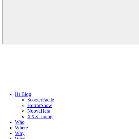
Hi-Blog
ScooterFacile
HorrorShow
NuovaHera
XXXTuning
Who
Where
Why
What