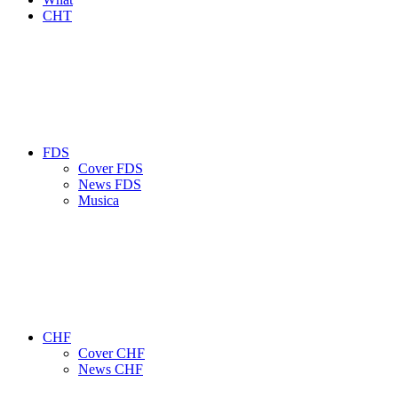
CHT
FDS
Cover FDS
News FDS
Musica
CHF
Cover CHF
News CHF