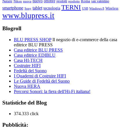
ottobre
Natale
nuovo
Roma
Nikon
nuova
prodotti
prodotto
san valentino
TERNI
smartphone
tablet
tecnologia
Wireless
USB
Windows 8
Sony
www.blupress.it
Blogroll
BLU PRESS SHOP
Il negozio di e-commerce della casa
editrice BLU PRESS
Casa editrice BLU PRESS
Casa editrice EDIBLU
Casa HI-TECH
Costruire HIFI
Fedeltà del Suono
I Quaderni di Costruire HIFI
Le Guide di Fedeltà del Suono
Nuova HERA
Percorsi Sonori: la fiera dell'Hi-Fi italiana!
Statistiche del Blog
374.333 click
Pubblicità: