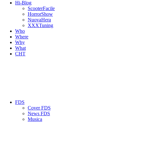
Hi-Blog
ScooterFacile
HorrorShow
NuovaHera
XXXTuning
Who
Where
Why
What
CHT
FDS
Cover FDS
News FDS
Musica