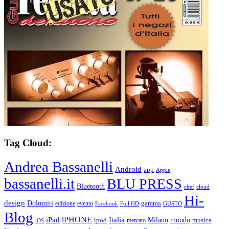
Tag Cloud:
Andrea Bassanelli
Android
app
Apple
bassanelli.it
BLU PRESS
Bluetooth
chef
cloud
Hi-
design
Dolomiti
gamma
edizione
evento
Facebook
Full HD
GUSTO
Blog
iPHONE
Italia
iPad
Milano
mondo
musica
ipod
mercato
iOS