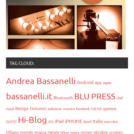
TAG CLOUD:
Andrea Bassanelli
Android
app
Apple
bassanelli.it
BLU PRESS
Bluetooth
chef
design
Dolomiti
gamma
cloud
edizione
evento
Facebook
Full HD
Hi-Blog
iPHONE
iPad
Italia
ipod
GUSTO
iOS
mercato
Milano
mondo
nuovo
ottobre
musica
Natale
Nikon
nuova
prodotti