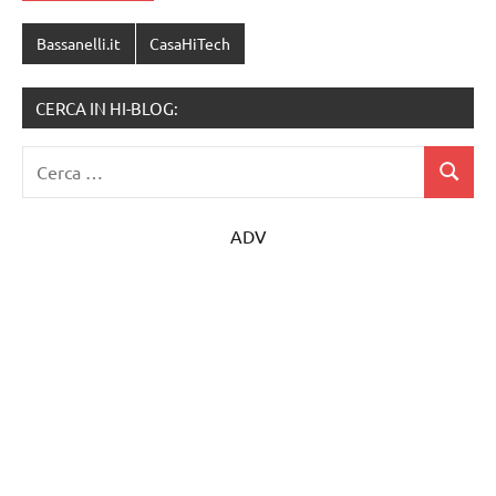
Bassanelli.it
CasaHiTech
CERCA IN HI-BLOG:
Ricerca
Cerca
per:
ADV