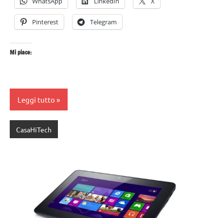
WhatsApp
LinkedIn
X
Pinterest
Telegram
Mi piace:
Leggi tutto
CasaHiTech