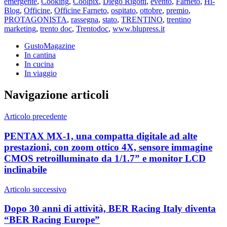
emergente
,
Cooking
,
Coolpix
,
Diego Rigotti
,
evento
,
Farneto
,
Hi-
Blog
,
Officine
,
Officine Farneto
,
ospitato
,
ottobre
,
premio
,
PROTAGONISTA
,
rassegna
,
stato
,
TRENTINO
,
trentino
marketing
,
trento doc
,
Trentodoc
,
www.blupress.it
GustoMagazine
In cantina
In cucina
In viaggio
Navigazione articoli
Articolo precedente
PENTAX MX-1, una compatta digitale ad alte
prestazioni, con zoom ottico 4X, sensore immagine
CMOS retroilluminato da 1/1.7” e monitor LCD
inclinabile
Articolo successivo
Dopo 30 anni di attività, BER Racing Italy diventa
“BER Racing Europe”