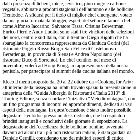
dalla presenza di licheni, miele, levistico, pino mugo e carbone
vegetale, abbinate a prodotti stagionali dell’autunno e alle bollicine
Trentodoc. A sfidarsi per il titolo di miglior chef emergente, votato
da una giuria formata da blogger, esperti del settore e famosi chef
come Alfonso Iaccarino, Salvatore Tassa, Cristina Bowerman,
Enrico Pierri e Andy Luotto, sono stati i tre vincitori delle selezioni
del nord, centro e sud Italia, con il trentino Diego Rigotti che ha
sbaragliato la concorrenza rappresentata da Gianluca Gorini (del
ristorante Poggio Rosso Borgo San Felice di Castelnuovo
Berardenga, in provincia di Siena) e Andrea Napolitano (del
ristorante Buco di Sorrento). Lo chef trentino, nel mese di
novembre, volerà ad Hong Kong, in rappresentanza della nostra
penisola, per partecipare al summit della cucina italiana nel mondo.
Ricco il menù proposto dal 20 al 22 ottobre da «Cooking for Art»:
all’interno della rassegna ha infatti trovato spazio la presentazione in
anteprima della “Guida Alberghi & Ristoranti d’Italia 2013” di
Touring Editore, senza scordare l’iniziativa “Metedimontagna”, con
un fitto programma di incontri ed approfondimenti, dedicati ai vari
aspetti della montagna. In quest’occasione è stato inoltre possibile
degustare Trentodoc presso un desk dedicato, che ha ospitato i
brindisi inaugurali e conclusivi delle giornate di esposizione. La
degustazione dell’eccellenza delle bollicine trentine, avvenuta
davanti ad alcuni tra i più noti ristoratori italiani, è stata guidata da
Daniele Cernilli, considerato uno dei migliori esperti di critica