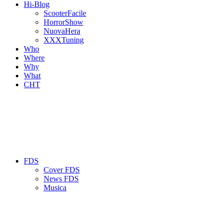
Hi-Blog
ScooterFacile
HorrorShow
NuovaHera
XXXTuning
Who
Where
Why
What
CHT
FDS
Cover FDS
News FDS
Musica