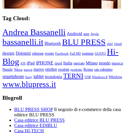
Tag Cloud:
Andrea Bassanelli
Android
app
Apple
bassanelli.it
BLU PRESS
Bluetooth
chef
cloud
Hi-
design
Dolomiti
gamma
edizione
evento
Facebook
Full HD
GUSTO
Blog
iPHONE
Italia
iPad
Milano
mondo
musica
ipod
mercato
iOS
ottobre
Natale
nuovo
Roma
Nikon
nuova
prodotti
prodotto
san valentino
TERNI
smartphone
tablet
tecnologia
Wireless
USB
Windows 8
Sony
www.blupress.it
Blogroll
BLU PRESS SHOP
Il negozio di e-commerce della casa
editrice BLU PRESS
Casa editrice BLU PRESS
Casa editrice EDIBLU
Casa HI-TECH