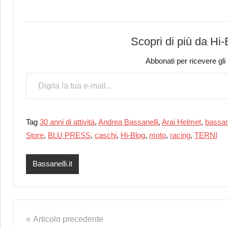
Scopri di più da Hi
Abbonati per ricevere gli ul
Digita la tua e-mail...
Tag
30 anni di attività
,
Andrea Bassanelli
,
Arai Helmet
,
bassane
Store
,
BLU PRESS
,
caschi
,
Hi-Blog
,
moto
,
racing
,
TERNI
Bassanelli.it
Navigazione
Articolo precedente