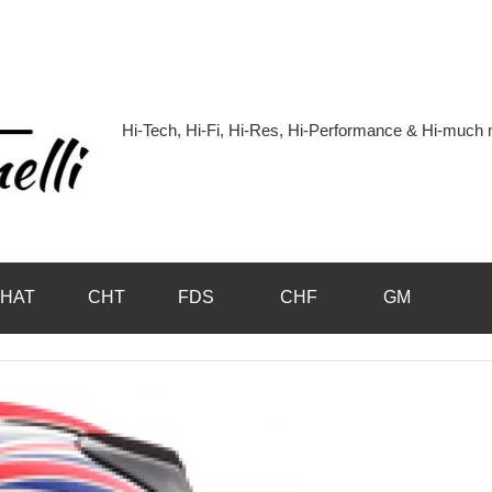
Hi-Tech, Hi-Fi, Hi-Res, Hi-Performance & Hi-muc
Hi-
Blog
by
HAT
CHT
FDS
CHF
GM
Andrea
Bassanelli