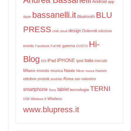
Android
app
bassanelli.it
BLU
Bluetooth
Apple
PRESS
design
Dolomiti
edizione
chef
cloud
Hi-
gamma
evento
Facebook
Full HD
GUSTO
Blog
iPHONE
Italia
iPad
ipod
mercato
iOS
Milano
mondo
musica
Natale
nuovo
Nikon
nuova
ottobre
prodotti
Roma
san valentino
prodotto
,
TERNI
smartphone
tablet
tecnologia
Sony
Wireless
USB
Windows 8
www.blupress.it