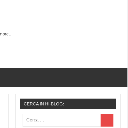
h more…
CERCA IN HI-BLOG:
Ricerca
Cerca
per: