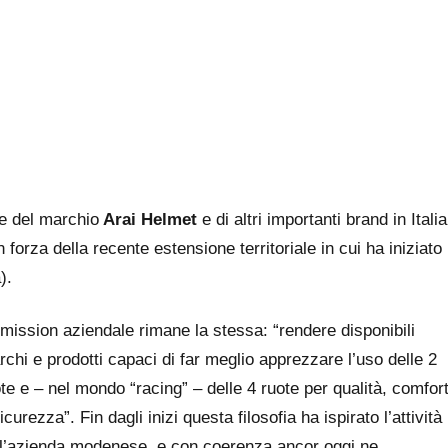
ne del marchio
Arai Helmet
e di altri importanti brand in Italia
rza della recente estensione territoriale in cui ha iniziato
).
mission aziendale rimane la stessa: “rendere disponibili
chi e prodotti capaci di far meglio apprezzare l’uso delle 2
te e – nel mondo “racing” – delle 4 ruote per qualità, comfor
icurezza”. Fin dagli inizi questa filosofia ha ispirato l’attività
ll’azienda modenese, e con coerenza ancor oggi ne