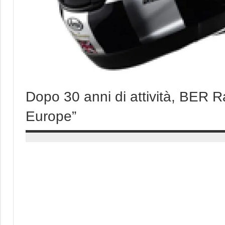
Dopo 30 anni di attività, BER R
Europe”
23
Andrea
Agosto
Bassanelli
2016