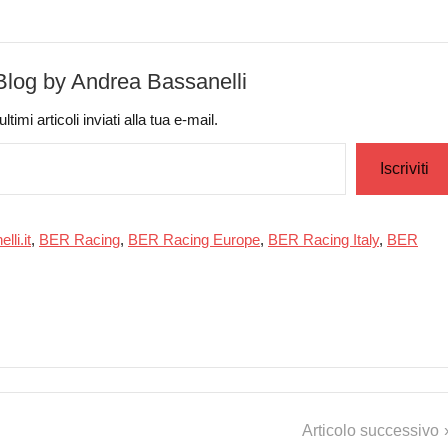
-Blog by Andrea Bassanelli
timi articoli inviati alla tua e-mail.
Iscriviti
lli.it
,
BER Racing
,
BER Racing Europe
,
BER Racing Italy
,
BER
Articolo successivo