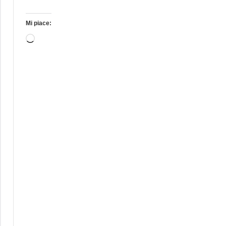
Mi piace:
Caricamento
in
corso…