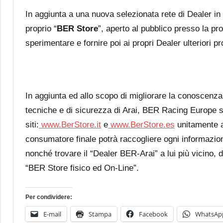
In aggiunta a una nuova selezionata rete di Dealer i
proprio “
BER Store
”, aperto al pubblico presso la p
sperimentare e fornire poi ai propri Dealer ulteriori p
In aggiunta ed allo scopo di migliorare la conoscenza 
tecniche e di sicurezza di Arai, BER Racing Europe s
siti:
www.BerStore.it
e
www.BerStore.es
unitamente ai
consumatore finale potrà raccogliere ogni informazione
nonché trovare il “Dealer BER-Arai” a lui più vicino, 
“BER Store fisico ed On-Line”.
Per condividere:
E-mail
Stampa
Facebook
WhatsAp