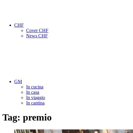
CHF
Cover CHF
News CHF
GM
In cucina
In casa
In viaggio
In cantina
Tag:
premio