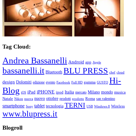
Tag Cloud:
Andrea Bassanelli
Android
app
Apple
bassanelli.it
BLU PRESS
Bluetooth
chef
cloud
Hi-
design
Dolomiti
gamma
edizione
evento
Facebook
Full HD
GUSTO
Blog
iPHONE
Italia
iPad
Milano
mondo
musica
ipod
mercato
iOS
ottobre
Natale
nuovo
Roma
Nikon
nuova
prodotti
prodotto
san valentino
TERNI
smartphone
tablet
tecnologia
Wireless
USB
Windows 8
Sony
www.blupress.it
Blogroll