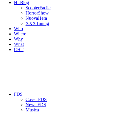
Hi-Blog
ScooterFacile
HorrorShow
NuovaHera
XXXTuning
Who
Where
Why
What
CHT
FDS
Cover FDS
News FDS
Musica