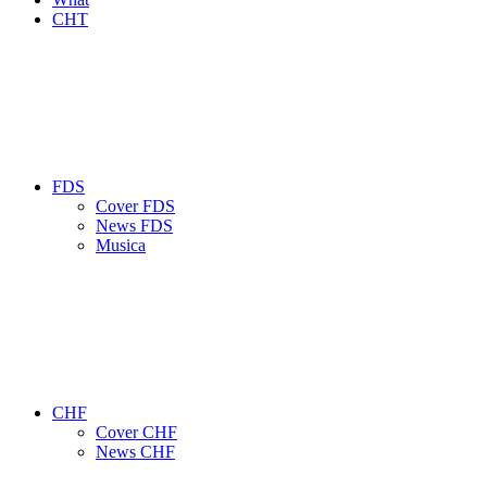
CHT
FDS
Cover FDS
News FDS
Musica
CHF
Cover CHF
News CHF