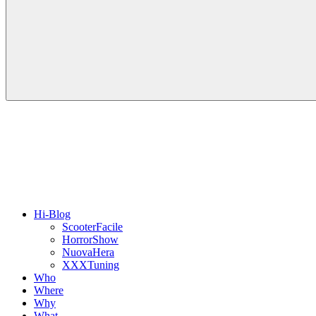
Hi-Blog
ScooterFacile
HorrorShow
NuovaHera
XXXTuning
Who
Where
Why
What