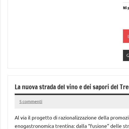
Mi p
G
La nuova strada del vino e dei sapori del Tr
5 commenti
3
Andrea
Novembre
Bassanelli
Al via il progetto di razionalizzazione della promoz
2013
enogastronomica trentina: dalla “fusione” delle st