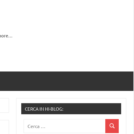
 more…
CERCA IN HI-BLOG:
Ricerca
Cerca
per: