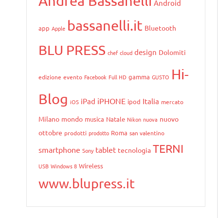
Andrea Bassanelli
Android
bassanelli.it
Bluetooth
app
Apple
BLU PRESS
design
Dolomiti
chef
cloud
Hi-
gamma
edizione
evento
Facebook
Full HD
GUSTO
Blog
iPHONE
iPad
Italia
ipod
iOS
mercato
Milano
mondo
nuovo
musica
Natale
Nikon
nuova
ottobre
Roma
prodotti
prodotto
san valentino
TERNI
smartphone
tablet
tecnologia
Sony
Wireless
USB
Windows 8
www.blupress.it