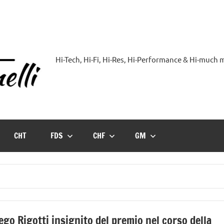
Hi-Tech, Hi-Fi, Hi-Res, Hi-Performance & Hi-much
Hi-
Blog
by
CHT
FDS
CHF
GM
Andrea
Bassanelli
ego Rigotti insignito del premio nel corso della