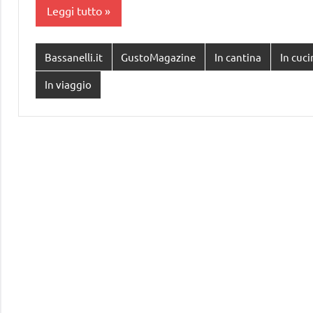
Leggi tutto
Bassanelli.it
GustoMagazine
In cantina
In cuci
In viaggio