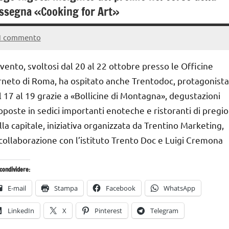
ssegna «Cooking for Art»
1 commento
23
Andrea
Agosto
Bassanelli
evento, svoltosi dal 20 al 22 ottobre presso le Officine
2016
rneto di Roma, ha ospitato anche Trentodoc, protagonista
l 17 al 19 grazie a «Bollicine di Montagna», degustazioni
oposte in sedici importanti enoteche e ristoranti di pregio
lla capitale, iniziativa organizzata da Trentino Marketing,
 collaborazione con l’istituto Trento Doc e Luigi Cremona
condividere:
E-mail
Stampa
Facebook
WhatsApp
LinkedIn
X
Pinterest
Telegram