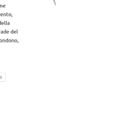
ine
rento,
della
rade del
 fondono,
p