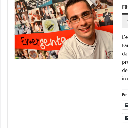
ra
L’
Fa
da
pr
de
in
Per 