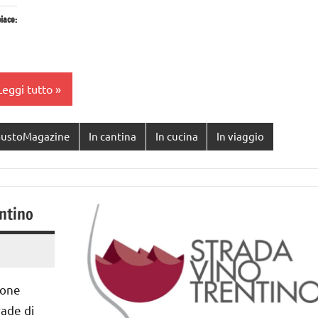
iace:
Leggi tutto
ustoMagazine
In cantina
In cucina
In viaggio
entino
ione
rade di